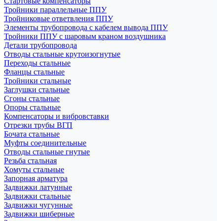
Стартовые компенсаторы
Тройники параллельные ППУ
Тройниковые ответвления ППУ
Элементы трубопровода с кабелем вывода ППУ
Тройники ППУ с шаровым краном воздушника
Детали трубопровода
Отводы стальные крутоизогнутые
Переходы стальные
Фланцы стальные
Тройники стальные
Заглушки стальные
Сгоны стальные
Опоры стальные
Компенсаторы и вибровставки
Отрезки трубы ВГП
Бочата стальные
Муфты соединительные
Отводы стальные гнутые
Резьба стальная
Хомуты стальные
Запорная арматура
Задвижки латунные
Задвижки стальные
Задвижки чугунные
Задвижки шиберные