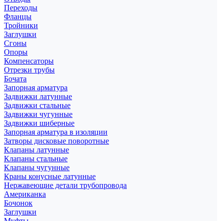
Переходы
Фланцы
Тройники
Заглушки
Сгоны
Опоры
Компенсаторы
Отрезки трубы
Бочата
Запорная арматура
Задвижки латунные
Задвижки стальные
Задвижки чугунные
Задвижки шиберные
Запорная арматура в изоляции
Затворы дисковые поворотные
Клапаны латунные
Клапаны стальные
Клапаны чугунные
Краны конусные латунные
Нержавеющие детали трубопровода
Американка
Бочонок
Заглушки
Муфты