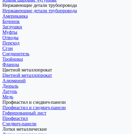
Нержавеющие детали трубопровода
Нержавеющие детали трубопровода
Американка
Бочонок
Заглушки
Муфты
Отводы
Переход
Сгон
Соединитель
Тройники
Фланцы
Цветной металлопрокат
Цветной металлопрокат
Алюминий
Дюраль
Латунь
Медь
Профнастил и сэндвич-панели
Профнастил и сэндвич-панели
Гофрированный лист
Профнастил
Сэндвич-панели
Лотки металлические