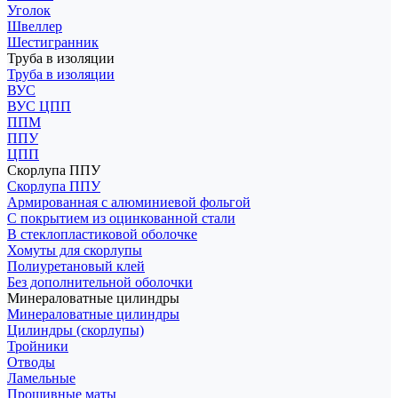
Уголок
Швеллер
Шестигранник
Труба в изоляции
Труба в изоляции
ВУС
ВУС ЦПП
ППМ
ППУ
ЦПП
Скорлупа ППУ
Скорлупа ППУ
Армированная с алюминиевой фольгой
С покрытием из оцинкованной стали
В стеклопластиковой оболочке
Хомуты для скорлупы
Полиуретановый клей
Без дополнительной оболочки
Минераловатные цилиндры
Минераловатные цилиндры
Цилиндры (скорлупы)
Тройники
Отводы
Ламельные
Прошивные маты