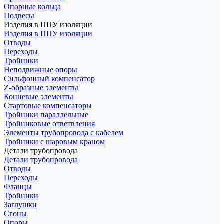
Опорные кольца
Подвесы
Изделия в ППУ изоляции
Изделия в ППУ изоляции
Отводы
Переходы
Тройники
Неподвижные опоры
Cильфонный компенсатор
Z-образные элементы
Концевые элементы
Стартовые компенсаторы
Тройники параллельные
Тройниковые ответвления
Элементы трубопровода с кабелем
Тройники с шаровым краном
Детали трубопровода
Детали трубопровода
Отводы
Переходы
Фланцы
Тройники
Заглушки
Сгоны
Опоры