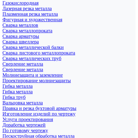
Газокислородная
Лазерная резка металла
Плазменная резка металла
Фигурная и художественная
Сварка металлов
Сварка металлопроката
Сварка арматуры
Сварка швеллера
Сварка металлической балки
Сварка листового металлопроката
Сварка металлических труб
Сверление металла
Сверление металла
Молниезащита и заземление
Проектирование молниезащиты
Гибка металла
Гибка металла
Гибка труб
Вальцовка металла
Правка и резка бухтовой арматуры
Изготовление изделий по чертежу
Услуги проектирования
Доработка чертежей
По готовому чертежу
Пескоструйная обработка металла