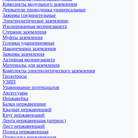
Комплекты модульного заземления
Держатели проводника универсальные
Зажимы соединительные
Электролитическое заземление
Изолированная молниезащита
Стержни заземления
Муфты заземления
Головки удароприемные
Наконечники заземления
Зажимы заземления
Активная молниезащита
Материалы для заземления
Комплекты электролитического заземления
Грозотросы
УЗИП
Уравнивание потенциалов
Аксессуары
Нержавейка
Балки нержавеющие
Квадрат нержавеющий
Круг нержавеющий
Лента нержавеющая (штрипс)
Лист нержавеющий
Полоса нержавеющая
Проволока нержавеющая