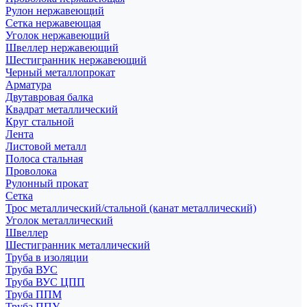
Рулон нержавеющий
Сетка нержавеющая
Уголок нержавеющий
Швеллер нержавеющий
Шестигранник нержавеющий
Черный металлопрокат
Арматура
Двутавровая балка
Квадрат металлический
Круг стальной
Лента
Листовой металл
Полоса стальная
Проволока
Рулонный прокат
Сетка
Трос металлический/стальной (канат металлический)
Уголок металлический
Швеллер
Шестигранник металлический
Труба в изоляции
Труба ВУС
Труба ВУС ЦПП
Труба ППМ
Труба ППУ