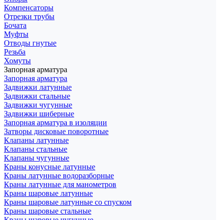
Компенсаторы
Отрезки трубы
Бочата
Муфты
Отводы гнутые
Резьба
Хомуты
Запорная арматура
Запорная арматура
Задвижки латунные
Задвижки стальные
Задвижки чугунные
Задвижки шиберные
Запорная арматура в изоляции
Затворы дисковые поворотные
Клапаны латунные
Клапаны стальные
Клапаны чугунные
Краны конусные латунные
Краны латунные водоразборные
Краны латунные для манометров
Краны шаровые латунные
Краны шаровые латунные со спуском
Краны шаровые стальные
Краны шаровые чугунные