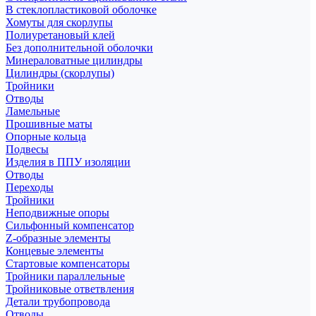
В стеклопластиковой оболочке
Хомуты для скорлупы
Полиуретановый клей
Без дополнительной оболочки
Минераловатные цилиндры
Цилиндры (скорлупы)
Тройники
Отводы
Ламельные
Прошивные маты
Опорные кольца
Подвесы
Изделия в ППУ изоляции
Отводы
Переходы
Тройники
Неподвижные опоры
Cильфонный компенсатор
Z-образные элементы
Концевые элементы
Стартовые компенсаторы
Тройники параллельные
Тройниковые ответвления
Детали трубопровода
Отводы