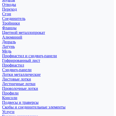
Отводы
Переход
Сгон
Соединитель
Тройники
Фланцы
Цветной металлопрокат
Алюминий
Дюраль
Латунь
Медь
Профнастил и сэндвич-панели
Гофрированный лист
Профнастил
Сэндвич-панели
Лотки металлические
Листовые лотки
Лестничные лотки
Проволочные лотки
Профили
Консоли
Подвесы и траверсы
Скобы и соединительные элементы
Услуги