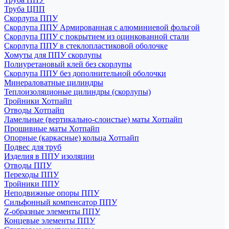
Труба ЦПП
Скорлупа ППУ
Скорлупа ППУ Армированная с алюминиевой фольгой
Скорлупа ППУ с покрытием из оцинкованной стали
Скорлупа ППУ в стеклопластиковой оболочке
Хомуты для ППУ скорлупы
Полиуретановый клей без скорлупы
Скорлупа ППУ без дополнительной оболочки
Минераловатные цилиндры
Теплоизоляционые цилиндры (скорлупы)
Тройники Хотпайп
Отводы Хотпайп
Ламельные (вертикально-слоистые) маты Хотпайп
Прошивные маты Хотпайп
Опорные (каркасные) кольца Хотпайп
Подвес для труб
Изделия в ППУ изоляции
Отводы ППУ
Переходы ППУ
Тройники ППУ
Неподвижные опоры ППУ
Cильфонный компенсатор ППУ
Z-образные элементы ППУ
Концевые элементы ППУ