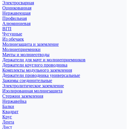
Электросварная
Оцинкованная
Нержавеющая
Профильная
Алюминиевая
ВГП
Чугунные
Из обечаек
Молниезащита и заземление
Молниеприемники
Мачты и молниеотводы
Держатели для мачт и молниеприемников
Держатели круглого проводника
Комплекты модульного заземления
Держатели проводника универсальные
Зажимы соединительные
Электролитическое заземление
Изолированная молниезащита
Стержни заземления
Нержавейка
Балки
Квадрат
Круг
Лента
Лист