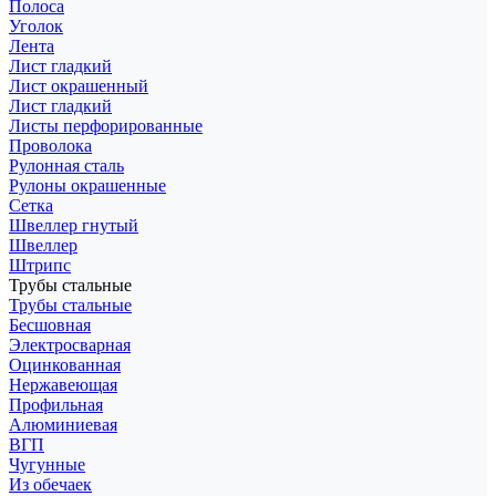
Полоса
Уголок
Лента
Лист гладкий
Лист окрашенный
Лист гладкий
Листы перфорированные
Проволока
Рулонная сталь
Рулоны окрашенные
Сетка
Швеллер гнутый
Швеллер
Штрипс
Трубы стальные
Трубы стальные
Бесшовная
Электросварная
Оцинкованная
Нержавеющая
Профильная
Алюминиевая
ВГП
Чугунные
Из обечаек