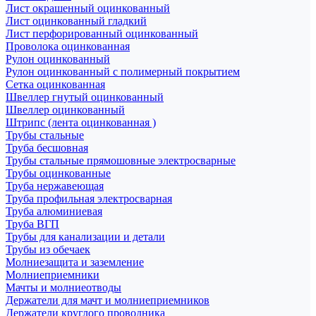
Лист окрашенный оцинкованный
Лист оцинкованный гладкий
Лист перфорированный оцинкованный
Проволока оцинкованная
Рулон оцинкованный
Рулон оцинкованный с полимерный покрытием
Сетка оцинкованная
Швеллер гнутый оцинкованный
Швеллер оцинкованный
Штрипс (лента оцинкованная )
Трубы стальные
Труба бесшовная
Трубы стальные прямошовные электросварные
Трубы оцинкованные
Труба нержавеющая
Труба профильная электросварная
Труба алюминиевая
Труба ВГП
Трубы для канализации и детали
Трубы из обечаек
Молниезащита и заземление
Молниеприемники
Мачты и молниеотводы
Держатели для мачт и молниеприемников
Держатели круглого проводника