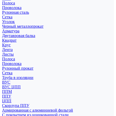
Полоса
Проволока
Рулонная сталь
Сетка
Уголок
Черный металлопрокат
Арматура
Двутавровая балка
Квадрат
Круг
Лента
Листы
Полоса
Проволока
Рулонный прокат
Сетка
Труба в изоляции
ВУС
ВУС ЦПП
ППМ
ППУ
ЦПП
Скорлупа ППУ
Армированная с алюминиевой фольгой
С покрытием из оцинкованной стали