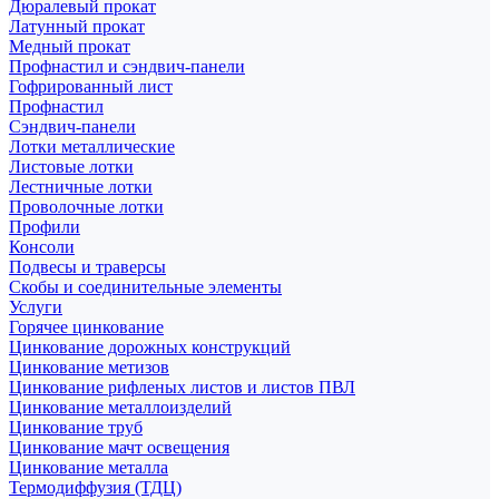
Дюралевый прокат
Латунный прокат
Медный прокат
Профнастил и сэндвич-панели
Гофрированный лист
Профнастил
Сэндвич-панели
Лотки металлические
Листовые лотки
Лестничные лотки
Проволочные лотки
Профили
Консоли
Подвесы и траверсы
Скобы и соединительные элементы
Услуги
Горячее цинкование
Цинкование дорожных конструкций
Цинкование метизов
Цинкование рифленых листов и листов ПВЛ
Цинкование металлоизделий
Цинкование труб
Цинкование мачт освещения
Цинкование металла
Термодиффузия (ТДЦ)