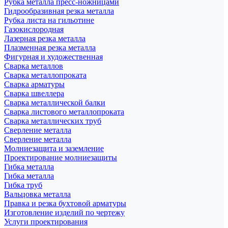
Рубка металла пресс-ножницами
Гидрообразивная резка металла
Рубка листа на гильотине
Газокислородная
Лазерная резка металла
Плазменная резка металла
Фигурная и художественная
Сварка металлов
Сварка металлопроката
Сварка арматуры
Сварка швеллера
Сварка металлической балки
Сварка листового металлопроката
Сварка металлических труб
Сверление металла
Сверление металла
Молниезащита и заземление
Проектирование молниезащиты
Гибка металла
Гибка металла
Гибка труб
Вальцовка металла
Правка и резка бухтовой арматуры
Изготовление изделий по чертежу
Услуги проектирования