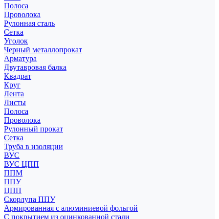
Полоса
Проволока
Рулонная сталь
Сетка
Уголок
Черный металлопрокат
Арматура
Двутавровая балка
Квадрат
Круг
Лента
Листы
Полоса
Проволока
Рулонный прокат
Сетка
Труба в изоляции
ВУС
ВУС ЦПП
ППМ
ППУ
ЦПП
Скорлупа ППУ
Армированная с алюминиевой фольгой
С покрытием из оцинкованной стали