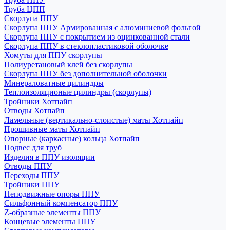
Труба ЦПП
Скорлупа ППУ
Скорлупа ППУ Армированная с алюминиевой фольгой
Скорлупа ППУ с покрытием из оцинкованной стали
Скорлупа ППУ в стеклопластиковой оболочке
Хомуты для ППУ скорлупы
Полиуретановый клей без скорлупы
Скорлупа ППУ без дополнительной оболочки
Минераловатные цилиндры
Теплоизоляционые цилиндры (скорлупы)
Тройники Хотпайп
Отводы Хотпайп
Ламельные (вертикально-слоистые) маты Хотпайп
Прошивные маты Хотпайп
Опорные (каркасные) кольца Хотпайп
Подвес для труб
Изделия в ППУ изоляции
Отводы ППУ
Переходы ППУ
Тройники ППУ
Неподвижные опоры ППУ
Cильфонный компенсатор ППУ
Z-образные элементы ППУ
Концевые элементы ППУ