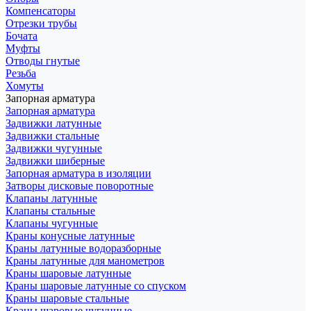
Компенсаторы
Отрезки трубы
Бочата
Муфты
Отводы гнутые
Резьба
Хомуты
Запорная арматура
Запорная арматура
Задвижки латунные
Задвижки стальные
Задвижки чугунные
Задвижки шиберные
Запорная арматура в изоляции
Затворы дисковые поворотные
Клапаны латунные
Клапаны стальные
Клапаны чугунные
Краны конусные латунные
Краны латунные водоразборные
Краны латунные для манометров
Краны шаровые латунные
Краны шаровые латунные со спуском
Краны шаровые стальные
Краны шаровые чугунные