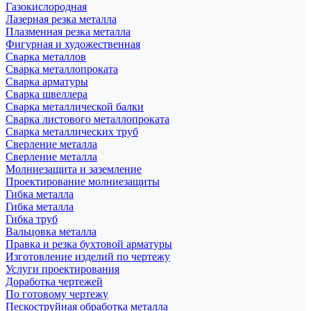
Газокислородная
Лазерная резка металла
Плазменная резка металла
Фигурная и художественная
Сварка металлов
Сварка металлопроката
Сварка арматуры
Сварка швеллера
Сварка металлической балки
Сварка листового металлопроката
Сварка металлических труб
Сверление металла
Сверление металла
Молниезащита и заземление
Проектирование молниезащиты
Гибка металла
Гибка металла
Гибка труб
Вальцовка металла
Правка и резка бухтовой арматуры
Изготовление изделий по чертежу
Услуги проектирования
Доработка чертежей
По готовому чертежу
Пескоструйная обработка металла