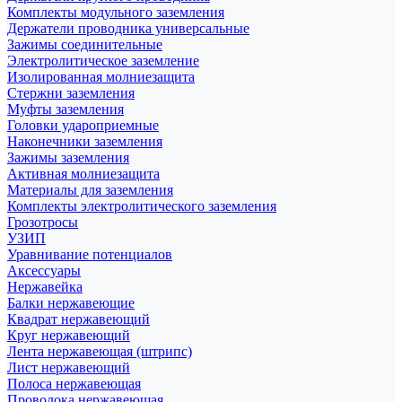
Комплекты модульного заземления
Держатели проводника универсальные
Зажимы соединительные
Электролитическое заземление
Изолированная молниезащита
Стержни заземления
Муфты заземления
Головки удароприемные
Наконечники заземления
Зажимы заземления
Активная молниезащита
Материалы для заземления
Комплекты электролитического заземления
Грозотросы
УЗИП
Уравнивание потенциалов
Аксессуары
Нержавейка
Балки нержавеющие
Квадрат нержавеющий
Круг нержавеющий
Лента нержавеющая (штрипс)
Лист нержавеющий
Полоса нержавеющая
Проволока нержавеющая