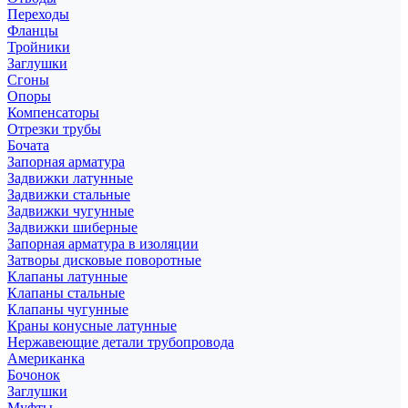
Переходы
Фланцы
Тройники
Заглушки
Сгоны
Опоры
Компенсаторы
Отрезки трубы
Бочата
Запорная арматура
Задвижки латунные
Задвижки стальные
Задвижки чугунные
Задвижки шиберные
Запорная арматура в изоляции
Затворы дисковые поворотные
Клапаны латунные
Клапаны стальные
Клапаны чугунные
Краны конусные латунные
Нержавеющие детали трубопровода
Американка
Бочонок
Заглушки
Муфты