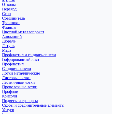
Отводы
Переход
Сгон
Соединитель
Тройники
Фланцы
Цветной металлопрокат
Алюминий
Дюраль
Латунь
Медь
Профнастил и сэндвич-панели
Гофрированный лист
Профнастил
Сэндвич-панели
Лотки металлические
Листовые лотки
Лестничные лотки
Проволочные лотки
Профили
Консоли
Подвесы и траверсы
Скобы и соединительные элементы
Услуги