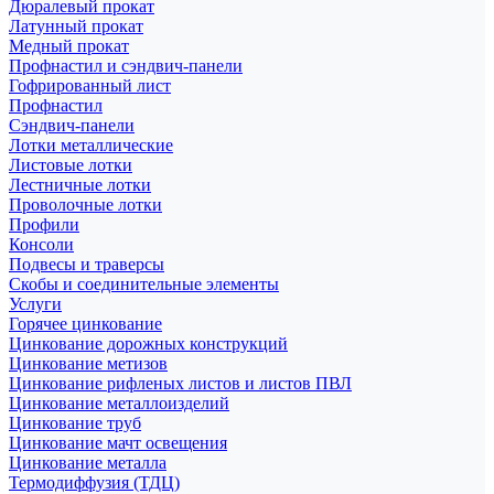
Дюралевый прокат
Латунный прокат
Медный прокат
Профнастил и сэндвич-панели
Гофрированный лист
Профнастил
Сэндвич-панели
Лотки металлические
Листовые лотки
Лестничные лотки
Проволочные лотки
Профили
Консоли
Подвесы и траверсы
Скобы и соединительные элементы
Услуги
Горячее цинкование
Цинкование дорожных конструкций
Цинкование метизов
Цинкование рифленых листов и листов ПВЛ
Цинкование металлоизделий
Цинкование труб
Цинкование мачт освещения
Цинкование металла
Термодиффузия (ТДЦ)