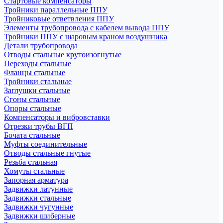
Стартовые компенсаторы
Тройники параллельные ППУ
Тройниковые ответвления ППУ
Элементы трубопровода с кабелем вывода ППУ
Тройники ППУ с шаровым краном воздушника
Детали трубопровода
Отводы стальные крутоизогнутые
Переходы стальные
Фланцы стальные
Тройники стальные
Заглушки стальные
Сгоны стальные
Опоры стальные
Компенсаторы и вибровставки
Отрезки трубы ВГП
Бочата стальные
Муфты соединительные
Отводы стальные гнутые
Резьба стальная
Хомуты стальные
Запорная арматура
Задвижки латунные
Задвижки стальные
Задвижки чугунные
Задвижки шиберные