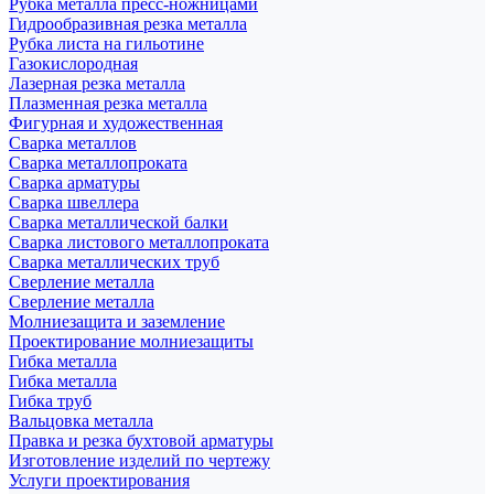
Рубка металла пресс-ножницами
Гидрообразивная резка металла
Рубка листа на гильотине
Газокислородная
Лазерная резка металла
Плазменная резка металла
Фигурная и художественная
Сварка металлов
Сварка металлопроката
Сварка арматуры
Сварка швеллера
Сварка металлической балки
Сварка листового металлопроката
Сварка металлических труб
Сверление металла
Сверление металла
Молниезащита и заземление
Проектирование молниезащиты
Гибка металла
Гибка металла
Гибка труб
Вальцовка металла
Правка и резка бухтовой арматуры
Изготовление изделий по чертежу
Услуги проектирования