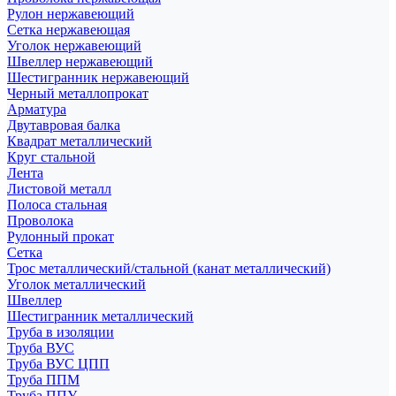
Рулон нержавеющий
Сетка нержавеющая
Уголок нержавеющий
Швеллер нержавеющий
Шестигранник нержавеющий
Черный металлопрокат
Арматура
Двутавровая балка
Квадрат металлический
Круг стальной
Лента
Листовой металл
Полоса стальная
Проволока
Рулонный прокат
Сетка
Трос металлический/стальной (канат металлический)
Уголок металлический
Швеллер
Шестигранник металлический
Труба в изоляции
Труба ВУС
Труба ВУС ЦПП
Труба ППМ
Труба ППУ