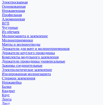
Электросварная
Оцинкованная
Нержавеющая
Профильная
Алюминиевая
ВГП
Чугунные
Из обечаек
Молниезащита и заземление
Молниеприемники
Мачты и молниеотводы
Держатели для мачт и молниеприемников
Держатели круглого проводника
Комплекты модульного заземления
Держатели проводника универсальные
Зажимы соединительные
Электролитическое заземление
Изолированная молниезащита
Стержни заземления
Нержавейка
Балки
Квадрат
Круг
Лента
Лист