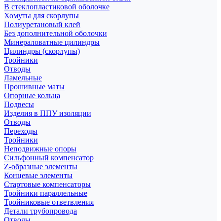
В стеклопластиковой оболочке
Хомуты для скорлупы
Полиуретановый клей
Без дополнительной оболочки
Минераловатные цилиндры
Цилиндры (скорлупы)
Тройники
Отводы
Ламельные
Прошивные маты
Опорные кольца
Подвесы
Изделия в ППУ изоляции
Отводы
Переходы
Тройники
Неподвижные опоры
Cильфонный компенсатор
Z-образные элементы
Концевые элементы
Стартовые компенсаторы
Тройники параллельные
Тройниковые ответвления
Детали трубопровода
Отводы