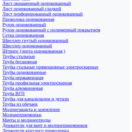
Лист окрашенный оцинкованный
Лист оцинкованный гладкий
Лист перфорированный оцинкованный
Проволока оцинкованная
Рулон оцинкованный
Рулон оцинкованный с полимерный покрытием
Сетка оцинкованная
Швеллер гнутый оцинкованный
Швеллер оцинкованный
Штрипс (лента оцинкованная )
Трубы стальные
Труба бесшовная
Трубы стальные прямошовные электросварные
Трубы оцинкованные
Труба нержавеющая
Труба профильная электросварная
Труба алюминиевая
Труба ВГП
Трубы для канализации и детали
Трубы из обечаек
Молниезащита и заземление
Молниеприемники
Мачты и молниеотводы
Держатели для мачт и молниеприемников
Держатели круглого проводника