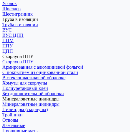
Уголок
Швеллер
Шестигранник
Труба в изоляции
Труба в изоляции
ВУС
ВУС ЦПП
ППМ
ППУ
ЦПП
Скорлупа ППУ
Скорлупа ППУ
Армированная с алюминиевой фольгой
С покрытием из оцинкованной стали
В стеклопластиковой оболочке
Хомуты для скорлупы
Полиуретановый клей
Без дополнительной оболочки
Минераловатные цилиндры
Минераловатные цилиндры
Цилиндры (скорлупы)
Тройники
Отводы
Ламельные
Прошивные маты