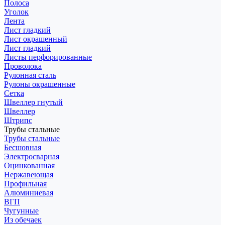
Полоса
Уголок
Лента
Лист гладкий
Лист окрашенный
Лист гладкий
Листы перфорированные
Проволока
Рулонная сталь
Рулоны окрашенные
Сетка
Швеллер гнутый
Швеллер
Штрипс
Трубы стальные
Трубы стальные
Бесшовная
Электросварная
Оцинкованная
Нержавеющая
Профильная
Алюминиевая
ВГП
Чугунные
Из обечаек