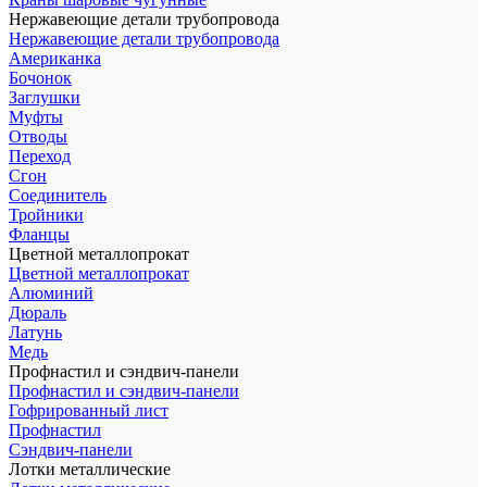
Нержавеющие детали трубопровода
Нержавеющие детали трубопровода
Американка
Бочонок
Заглушки
Муфты
Отводы
Переход
Сгон
Соединитель
Тройники
Фланцы
Цветной металлопрокат
Цветной металлопрокат
Алюминий
Дюраль
Латунь
Медь
Профнастил и сэндвич-панели
Профнастил и сэндвич-панели
Гофрированный лист
Профнастил
Сэндвич-панели
Лотки металлические