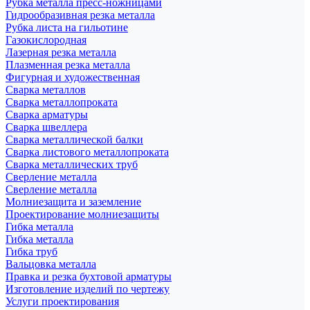
Рубка металла пресс-ножницами
Гидрообразивная резка металла
Рубка листа на гильотине
Газокислородная
Лазерная резка металла
Плазменная резка металла
Фигурная и художественная
Сварка металлов
Сварка металлопроката
Сварка арматуры
Сварка швеллера
Сварка металлической балки
Сварка листового металлопроката
Сварка металлических труб
Сверление металла
Сверление металла
Молниезащита и заземление
Проектирование молниезащиты
Гибка металла
Гибка металла
Гибка труб
Вальцовка металла
Правка и резка бухтовой арматуры
Изготовление изделий по чертежу
Услуги проектирования