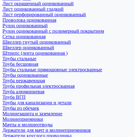
Лист окрашенный оцинкованный
Лист оцинкованный гладкий
Лист перфорированный оцинкованный
Проволока оцинкованная
Рулон оцинкованный
Рулон оцинкованный с полимерный покрытием
Сетка оцинкованная
Швеллер гнутый оцинкованный
Швеллер оцинкованный
Штрипс (лента оцинкованная )
Трубы стальные
Труба бесшовная
Трубы стальные прямошовные электросварные
Трубы оцинкованные
Труба нержавеющая
Труба профильная электросварная
Труба алюминиевая
Труба ВГП
Трубы для канализации и детали
Трубы из обечаек
Молниезащита и заземление
Молниеприемники
Мачты и молниеотводы
Держатели для мачт и молниеприемников
Держатели круглого проводника