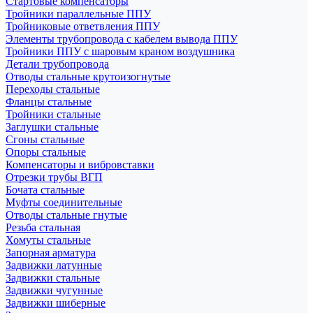
Стартовые компенсаторы
Тройники параллельные ППУ
Тройниковые ответвления ППУ
Элементы трубопровода с кабелем вывода ППУ
Тройники ППУ с шаровым краном воздушника
Детали трубопровода
Отводы стальные крутоизогнутые
Переходы стальные
Фланцы стальные
Тройники стальные
Заглушки стальные
Сгоны стальные
Опоры стальные
Компенсаторы и вибровставки
Отрезки трубы ВГП
Бочата стальные
Муфты соединительные
Отводы стальные гнутые
Резьба стальная
Хомуты стальные
Запорная арматура
Задвижки латунные
Задвижки стальные
Задвижки чугунные
Задвижки шиберные