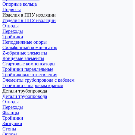
Опорные кольца
Подвесы
Изделия в ППУ изоляции
Изделия в ППУ изоляции
Отводы
Переходы
Тройники
Неподвижные опоры
Cильфонный компенсатор
Z-образные элементы
Концевые элементы
Стартовые компенсаторы
Тройники параллельные
Тройниковые ответвления
Элементы трубопровода с кабелем
Тройники с шаровым краном
Детали трубопровода
Детали трубопровода
Отводы
Переходы
Фланцы
Тройники
Заглушки
Сгоны
Опоры