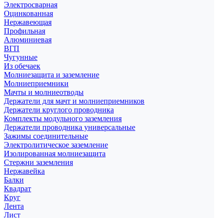
Электросварная
Оцинкованная
Нержавеющая
Профильная
Алюминиевая
ВГП
Чугунные
Из обечаек
Молниезащита и заземление
Молниеприемники
Мачты и молниеотводы
Держатели для мачт и молниеприемников
Держатели круглого проводника
Комплекты модульного заземления
Держатели проводника универсальные
Зажимы соединительные
Электролитическое заземление
Изолированная молниезащита
Стержни заземления
Нержавейка
Балки
Квадрат
Круг
Лента
Лист