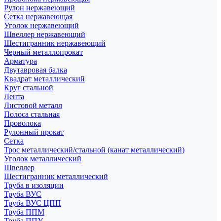
Рулон нержавеющий
Сетка нержавеющая
Уголок нержавеющий
Швеллер нержавеющий
Шестигранник нержавеющий
Черный металлопрокат
Арматура
Двутавровая балка
Квадрат металлический
Круг стальной
Лента
Листовой металл
Полоса стальная
Проволока
Рулонный прокат
Сетка
Трос металлический/стальной (канат металлический)
Уголок металлический
Швеллер
Шестигранник металлический
Труба в изоляции
Труба ВУС
Труба ВУС ЦПП
Труба ППМ
Труба ППУ