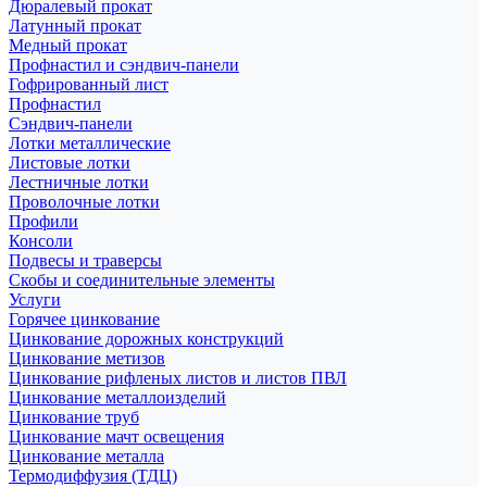
Дюралевый прокат
Латунный прокат
Медный прокат
Профнастил и сэндвич-панели
Гофрированный лист
Профнастил
Сэндвич-панели
Лотки металлические
Листовые лотки
Лестничные лотки
Проволочные лотки
Профили
Консоли
Подвесы и траверсы
Скобы и соединительные элементы
Услуги
Горячее цинкование
Цинкование дорожных конструкций
Цинкование метизов
Цинкование рифленых листов и листов ПВЛ
Цинкование металлоизделий
Цинкование труб
Цинкование мачт освещения
Цинкование металла
Термодиффузия (ТДЦ)