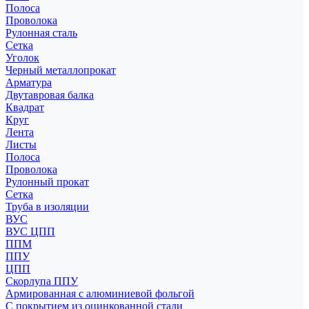
Полоса
Проволока
Рулонная сталь
Сетка
Уголок
Черный металлопрокат
Арматура
Двутавровая балка
Квадрат
Круг
Лента
Листы
Полоса
Проволока
Рулонный прокат
Сетка
Труба в изоляции
ВУС
ВУС ЦПП
ППМ
ППУ
ЦПП
Скорлупа ППУ
Армированная с алюминиевой фольгой
С покрытием из оцинкованной стали