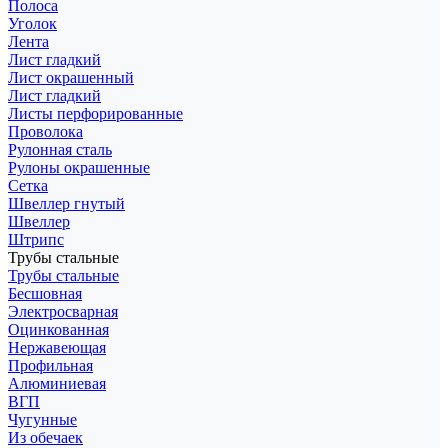
Полоса
Уголок
Лента
Лист гладкий
Лист окрашенный
Лист гладкий
Листы перфорированные
Проволока
Рулонная сталь
Рулоны окрашенные
Сетка
Швеллер гнутый
Швеллер
Штрипс
Трубы стальные
Трубы стальные
Бесшовная
Электросварная
Оцинкованная
Нержавеющая
Профильная
Алюминиевая
ВГП
Чугунные
Из обечаек