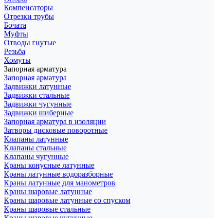
Компенсаторы
Отрезки трубы
Бочата
Муфты
Отводы гнутые
Резьба
Хомуты
Запорная арматура
Запорная арматура
Задвижки латунные
Задвижки стальные
Задвижки чугунные
Задвижки шиберные
Запорная арматура в изоляции
Затворы дисковые поворотные
Клапаны латунные
Клапаны стальные
Клапаны чугунные
Краны конусные латунные
Краны латунные водоразборные
Краны латунные для манометров
Краны шаровые латунные
Краны шаровые латунные со спуском
Краны шаровые стальные
Краны шаровые чугунные