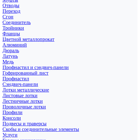
Отводы
Переход
Сгон
Соединитель
Тройники
Фланцы
Цветной металлопрокат
Алюминий
Дюраль
Латунь
Медь
Профнастил и сэндвич-панели
Гофрированный лист
Профнастил
Сэндвич-панели
Лотки металлические
Листовые лотки
Лестничные лотки
Проволочные лотки
Профили
Консоли
Подвесы и траверсы
Скобы и соединительные элементы
Услуги