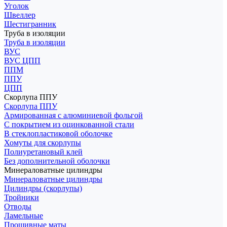
Уголок
Швеллер
Шестигранник
Труба в изоляции
Труба в изоляции
ВУС
ВУС ЦПП
ППМ
ППУ
ЦПП
Скорлупа ППУ
Скорлупа ППУ
Армированная с алюминиевой фольгой
С покрытием из оцинкованной стали
В стеклопластиковой оболочке
Хомуты для скорлупы
Полиуретановый клей
Без дополнительной оболочки
Минераловатные цилиндры
Минераловатные цилиндры
Цилиндры (скорлупы)
Тройники
Отводы
Ламельные
Прошивные маты