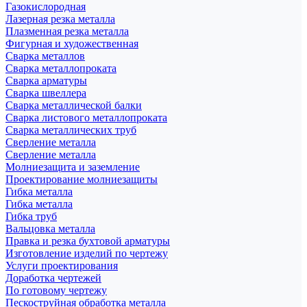
Газокислородная
Лазерная резка металла
Плазменная резка металла
Фигурная и художественная
Сварка металлов
Сварка металлопроката
Сварка арматуры
Сварка швеллера
Сварка металлической балки
Сварка листового металлопроката
Сварка металлических труб
Сверление металла
Сверление металла
Молниезащита и заземление
Проектирование молниезащиты
Гибка металла
Гибка металла
Гибка труб
Вальцовка металла
Правка и резка бухтовой арматуры
Изготовление изделий по чертежу
Услуги проектирования
Доработка чертежей
По готовому чертежу
Пескоструйная обработка металла