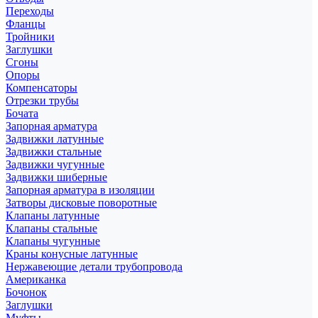
Переходы
Фланцы
Тройники
Заглушки
Сгоны
Опоры
Компенсаторы
Отрезки трубы
Бочата
Запорная арматура
Задвижки латунные
Задвижки стальные
Задвижки чугунные
Задвижки шиберные
Запорная арматура в изоляции
Затворы дисковые поворотные
Клапаны латунные
Клапаны стальные
Клапаны чугунные
Краны конусные латунные
Нержавеющие детали трубопровода
Американка
Бочонок
Заглушки
Муфты