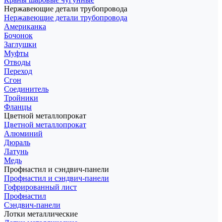
Нержавеющие детали трубопровода
Нержавеющие детали трубопровода
Американка
Бочонок
Заглушки
Муфты
Отводы
Переход
Сгон
Соединитель
Тройники
Фланцы
Цветной металлопрокат
Цветной металлопрокат
Алюминий
Дюраль
Латунь
Медь
Профнастил и сэндвич-панели
Профнастил и сэндвич-панели
Гофрированный лист
Профнастил
Сэндвич-панели
Лотки металлические