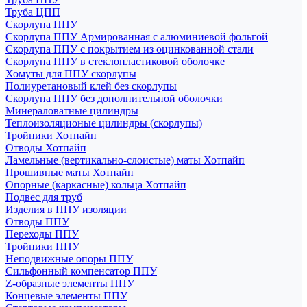
Труба ЦПП
Скорлупа ППУ
Скорлупа ППУ Армированная с алюминиевой фольгой
Скорлупа ППУ с покрытием из оцинкованной стали
Скорлупа ППУ в стеклопластиковой оболочке
Хомуты для ППУ скорлупы
Полиуретановый клей без скорлупы
Скорлупа ППУ без дополнительной оболочки
Минераловатные цилиндры
Теплоизоляционые цилиндры (скорлупы)
Тройники Хотпайп
Отводы Хотпайп
Ламельные (вертикально-слоистые) маты Хотпайп
Прошивные маты Хотпайп
Опорные (каркасные) кольца Хотпайп
Подвес для труб
Изделия в ППУ изоляции
Отводы ППУ
Переходы ППУ
Тройники ППУ
Неподвижные опоры ППУ
Cильфонный компенсатор ППУ
Z-образные элементы ППУ
Концевые элементы ППУ