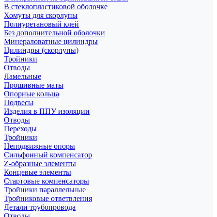
В стеклопластиковой оболочке
Хомуты для скорлупы
Полиуретановый клей
Без дополнительной оболочки
Минераловатные цилиндры
Цилиндры (скорлупы)
Тройники
Отводы
Ламельные
Прошивные маты
Опорные кольца
Подвесы
Изделия в ППУ изоляции
Отводы
Переходы
Тройники
Неподвижные опоры
Cильфонный компенсатор
Z-образные элементы
Концевые элементы
Стартовые компенсаторы
Тройники параллельные
Тройниковые ответвления
Детали трубопровода
Отводы