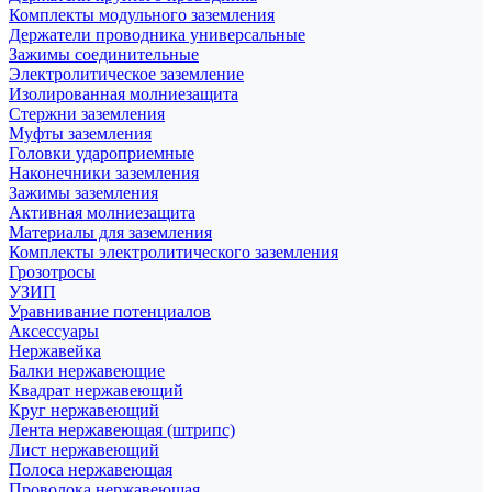
Комплекты модульного заземления
Держатели проводника универсальные
Зажимы соединительные
Электролитическое заземление
Изолированная молниезащита
Стержни заземления
Муфты заземления
Головки удароприемные
Наконечники заземления
Зажимы заземления
Активная молниезащита
Материалы для заземления
Комплекты электролитического заземления
Грозотросы
УЗИП
Уравнивание потенциалов
Аксессуары
Нержавейка
Балки нержавеющие
Квадрат нержавеющий
Круг нержавеющий
Лента нержавеющая (штрипс)
Лист нержавеющий
Полоса нержавеющая
Проволока нержавеющая