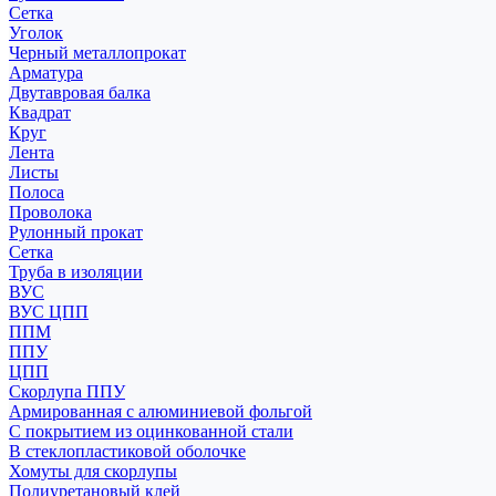
Сетка
Уголок
Черный металлопрокат
Арматура
Двутавровая балка
Квадрат
Круг
Лента
Листы
Полоса
Проволока
Рулонный прокат
Сетка
Труба в изоляции
ВУС
ВУС ЦПП
ППМ
ППУ
ЦПП
Скорлупа ППУ
Армированная с алюминиевой фольгой
С покрытием из оцинкованной стали
В стеклопластиковой оболочке
Хомуты для скорлупы
Полиуретановый клей