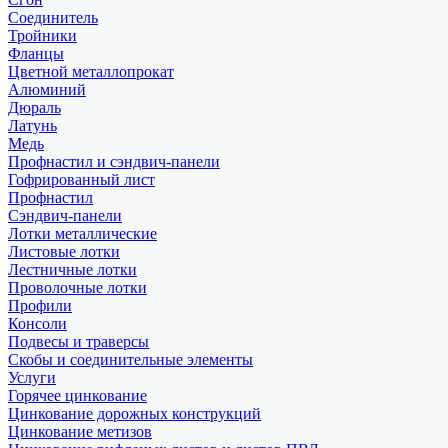
Соединитель
Тройники
Фланцы
Цветной металлопрокат
Алюминий
Дюраль
Латунь
Медь
Профнастил и сэндвич-панели
Гофрированный лист
Профнастил
Сэндвич-панели
Лотки металлические
Листовые лотки
Лестничные лотки
Проволочные лотки
Профили
Консоли
Подвесы и траверсы
Скобы и соединительные элементы
Услуги
Горячее цинкование
Цинкование дорожных конструкций
Цинкование метизов