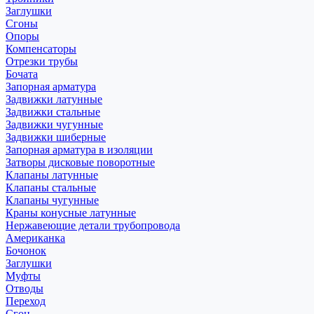
Заглушки
Сгоны
Опоры
Компенсаторы
Отрезки трубы
Бочата
Запорная арматура
Задвижки латунные
Задвижки стальные
Задвижки чугунные
Задвижки шиберные
Запорная арматура в изоляции
Затворы дисковые поворотные
Клапаны латунные
Клапаны стальные
Клапаны чугунные
Краны конусные латунные
Нержавеющие детали трубопровода
Американка
Бочонок
Заглушки
Муфты
Отводы
Переход
Сгон