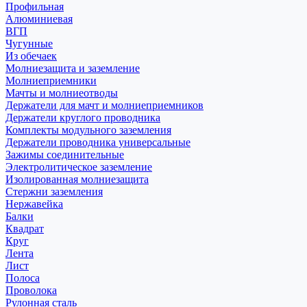
Профильная
Алюминиевая
ВГП
Чугунные
Из обечаек
Молниезащита и заземление
Молниеприемники
Мачты и молниеотводы
Держатели для мачт и молниеприемников
Держатели круглого проводника
Комплекты модульного заземления
Держатели проводника универсальные
Зажимы соединительные
Электролитическое заземление
Изолированная молниезащита
Стержни заземления
Нержавейка
Балки
Квадрат
Круг
Лента
Лист
Полоса
Проволока
Рулонная сталь