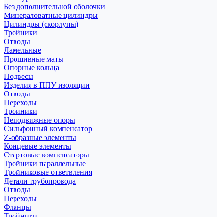
Без дополнительной оболочки
Минераловатные цилиндры
Цилиндры (скорлупы)
Тройники
Отводы
Ламельные
Прошивные маты
Опорные кольца
Подвесы
Изделия в ППУ изоляции
Отводы
Переходы
Тройники
Неподвижные опоры
Cильфонный компенсатор
Z-образные элементы
Концевые элементы
Стартовые компенсаторы
Тройники параллельные
Тройниковые ответвления
Детали трубопровода
Отводы
Переходы
Фланцы
Тройники