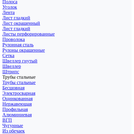
Полоса
Уголок
Лента
Лист гладкий
Лист окрашенный
Лист гладкий
Листы перфорированные
Проволока
Рулонная сталь
Рулоны окрашенные
Сетка
Швеллер гнутый
Швеллер
Штрипс
Трубы стальные
Трубы стальные
Бесшовная
Электросварная
Оцинкованная
Нержавеющая
Профильная
Алюминиевая
ВГП
Чугунные
Из обечаек