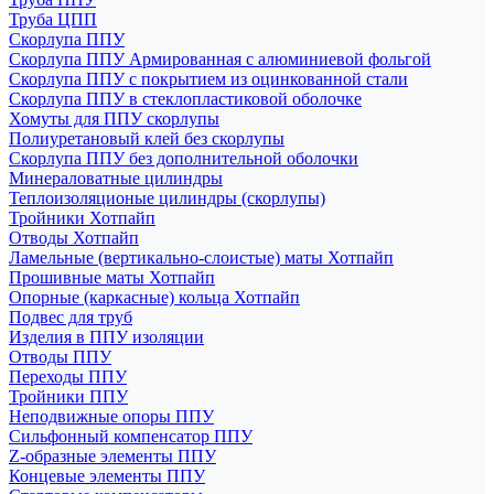
Труба ЦПП
Скорлупа ППУ
Скорлупа ППУ Армированная с алюминиевой фольгой
Скорлупа ППУ с покрытием из оцинкованной стали
Скорлупа ППУ в стеклопластиковой оболочке
Хомуты для ППУ скорлупы
Полиуретановый клей без скорлупы
Скорлупа ППУ без дополнительной оболочки
Минераловатные цилиндры
Теплоизоляционые цилиндры (скорлупы)
Тройники Хотпайп
Отводы Хотпайп
Ламельные (вертикально-слоистые) маты Хотпайп
Прошивные маты Хотпайп
Опорные (каркасные) кольца Хотпайп
Подвес для труб
Изделия в ППУ изоляции
Отводы ППУ
Переходы ППУ
Тройники ППУ
Неподвижные опоры ППУ
Cильфонный компенсатор ППУ
Z-образные элементы ППУ
Концевые элементы ППУ