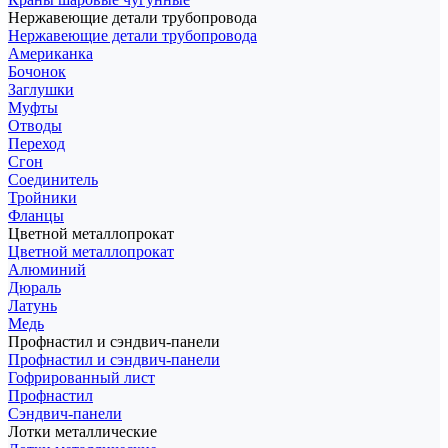
Нержавеющие детали трубопровода
Нержавеющие детали трубопровода
Американка
Бочонок
Заглушки
Муфты
Отводы
Переход
Сгон
Соединитель
Тройники
Фланцы
Цветной металлопрокат
Цветной металлопрокат
Алюминий
Дюраль
Латунь
Медь
Профнастил и сэндвич-панели
Профнастил и сэндвич-панели
Гофрированный лист
Профнастил
Сэндвич-панели
Лотки металлические