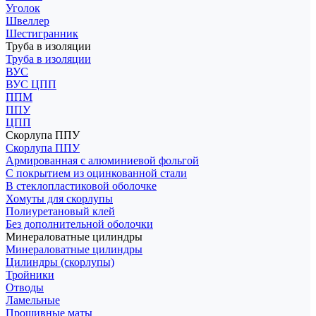
Уголок
Швеллер
Шестигранник
Труба в изоляции
Труба в изоляции
ВУС
ВУС ЦПП
ППМ
ППУ
ЦПП
Скорлупа ППУ
Скорлупа ППУ
Армированная с алюминиевой фольгой
С покрытием из оцинкованной стали
В стеклопластиковой оболочке
Хомуты для скорлупы
Полиуретановый клей
Без дополнительной оболочки
Минераловатные цилиндры
Минераловатные цилиндры
Цилиндры (скорлупы)
Тройники
Отводы
Ламельные
Прошивные маты