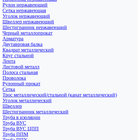
Рулон нержавеющий
Сетка нержавеющая
Уголок нержавеющий
Швеллер нержавеющий
Шестигранник нержавеющий
Черный металлопрокат
Арматура
Двутавровая балка
Квадрат металлический
Круг стальной
Лента
Листовой металл
Полоса стальная
Проволока
Рулонный прокат
Сетка
Трос металлический/стальной (канат металлический)
Уголок металлический
Швеллер
Шестигранник металлический
Труба в изоляции
Труба ВУС
Труба ВУС ЦПП
Труба ППМ
Труба ППУ