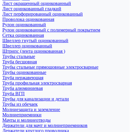
Лист окрашенный оцинкованный
Лист оцинкованный гладкий
Лист перфорированный оцинкованный
Проволока оцинкованная
Рулон оцинкованный
Рулон оцинкованный с полимерный покрытием
Сетка оцинкованная
Швеллер гнутый оцинкованный
Швеллер оцинкованный
Штрипс (лента оцинкованная )
Трубы стальные
Труба бесшовная
Трубы стальные прямошовные электросварные
Трубы оцинкованные
Труба нержавеющая
Труба профильная электросварная
Труба алюминиевая
Труба ВГП
Трубы для канализации и детали
Трубы из обечаек
Молниезащита и заземление
Молниеприемники
Мачты и молниеотводы
Держатели для мачт и молниеприемников
Держатели круглого проводника