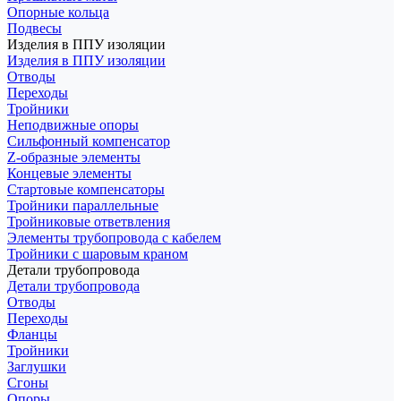
Опорные кольца
Подвесы
Изделия в ППУ изоляции
Изделия в ППУ изоляции
Отводы
Переходы
Тройники
Неподвижные опоры
Cильфонный компенсатор
Z-образные элементы
Концевые элементы
Стартовые компенсаторы
Тройники параллельные
Тройниковые ответвления
Элементы трубопровода с кабелем
Тройники с шаровым краном
Детали трубопровода
Детали трубопровода
Отводы
Переходы
Фланцы
Тройники
Заглушки
Сгоны
Опоры