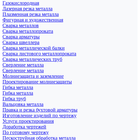
Газокислородная
Лазерная резка металла
Плазменная резка металла
Фигурная и художественная
Сварка металлов
Сварка металлопроката
Сварка арматуры
Сварка швеллера
Сварка металлической балки
Сварка листового металлопроката
Сварка металлических труб
Сверление металла
Сверление металла
Молниезащита и заземление
Проектирование молниезащиты
Гибка металла
Гибка металла
Гибка труб
Вальцовка металла
Правка и резка бухтовой арматуры
Изготовление изделий по чертежу
Услуги проектирования
Доработка чертежей
По готовому чертежу
Пескоструйная обработка металла