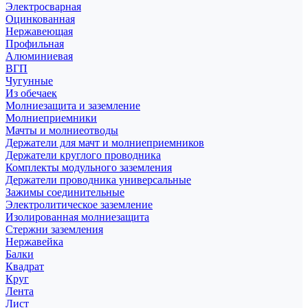
Электросварная
Оцинкованная
Нержавеющая
Профильная
Алюминиевая
ВГП
Чугунные
Из обечаек
Молниезащита и заземление
Молниеприемники
Мачты и молниеотводы
Держатели для мачт и молниеприемников
Держатели круглого проводника
Комплекты модульного заземления
Держатели проводника универсальные
Зажимы соединительные
Электролитическое заземление
Изолированная молниезащита
Стержни заземления
Нержавейка
Балки
Квадрат
Круг
Лента
Лист