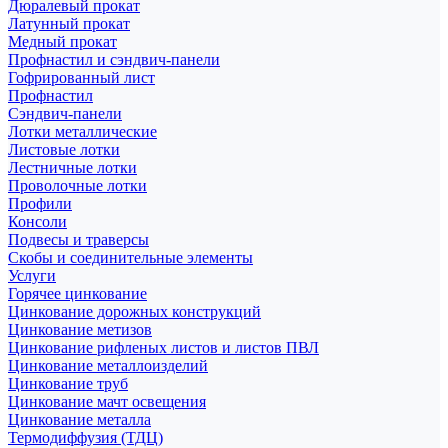
Дюралевый прокат
Латунный прокат
Медный прокат
Профнастил и сэндвич-панели
Гофрированный лист
Профнастил
Сэндвич-панели
Лотки металлические
Листовые лотки
Лестничные лотки
Проволочные лотки
Профили
Консоли
Подвесы и траверсы
Скобы и соединительные элементы
Услуги
Горячее цинкование
Цинкование дорожных конструкций
Цинкование метизов
Цинкование рифленых листов и листов ПВЛ
Цинкование металлоизделий
Цинкование труб
Цинкование мачт освещения
Цинкование металла
Термодиффузия (ТДЦ)