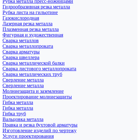
Рубка металла пресс-ножницами
Гидрообразивная резка металла
Рубка листа на гильотине
Газокислородная
Лазерная резка металла
Плазменная резка металла
Фигурная и художественная
Сварка металлов
Сварка металлопроката
Сварка арматуры
Сварка швеллера
Сварка металлической балки
Сварка листового металлопроката
Сварка металлических труб
Сверление металла
Сверление металла
Молниезащита и заземление
Проектирование молниезащиты
Гибка металла
Гибка металла
Гибка труб
Вальцовка металла
Правка и резка бухтовой арматуры
Изготовление изделий по чертежу
Услуги проектирования