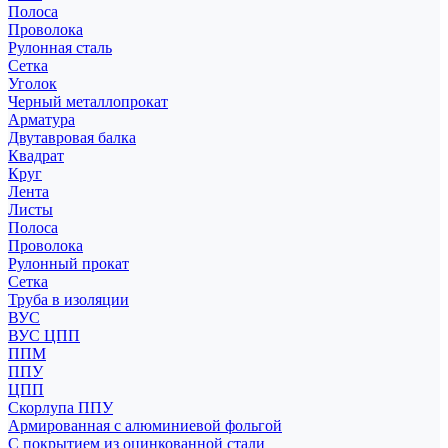
Полоса
Проволока
Рулонная сталь
Сетка
Уголок
Черный металлопрокат
Арматура
Двутавровая балка
Квадрат
Круг
Лента
Листы
Полоса
Проволока
Рулонный прокат
Сетка
Труба в изоляции
ВУС
ВУС ЦПП
ППМ
ППУ
ЦПП
Скорлупа ППУ
Армированная с алюминиевой фольгой
С покрытием из оцинкованной стали