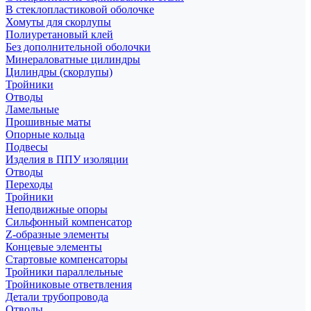
В стеклопластиковой оболочке
Хомуты для скорлупы
Полиуретановый клей
Без дополнительной оболочки
Минераловатные цилиндры
Цилиндры (скорлупы)
Тройники
Отводы
Ламельные
Прошивные маты
Опорные кольца
Подвесы
Изделия в ППУ изоляции
Отводы
Переходы
Тройники
Неподвижные опоры
Cильфонный компенсатор
Z-образные элементы
Концевые элементы
Стартовые компенсаторы
Тройники параллельные
Тройниковые ответвления
Детали трубопровода
Отводы