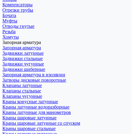
Компенсаторы
Отрезки трубы
Бочата
Муфты
Отводы гнутые
Резьба
Хомуты
Запорная арматура
Запорная арматура
Задвижки латунные
Задвижки стальные
Задвижки чугунные
Задвижки шиберные
Запорная арматура в изоляции
Затворы дисковые поворотные
Клапаны латунные
Клапаны стальные
Клапаны чугунные
Краны конусные латунные
Краны латунные водоразборные
Краны латунные для манометров
Краны шаровые латунные
Краны шаровые латунные со спуском
Краны шаровые стальные
Краны шаровые чугунные