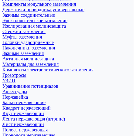
Комплекты модульного заземления
Держатели проводника универсальные
Зажимы соединительные
Электролитическое заземление
Изолированная молниезащита
Стержни заземления
Муфты заземления
Головки удароприемные
Наконечники заземления
Зажимы заземления
Активная молниезащита
Материалы для заземления
Комплекты электролитического заземления
Грозотросы
УЗИП
Уравнивание потенциалов
Аксессуары
Нержавейка
Балки нержавеющие
Квадрат нержавеющий
Круг нержавеющий
Лента нержавеющая (штрипс)
Лист нержавеющий
Полоса нержавеющая
Проволока нержавеющая