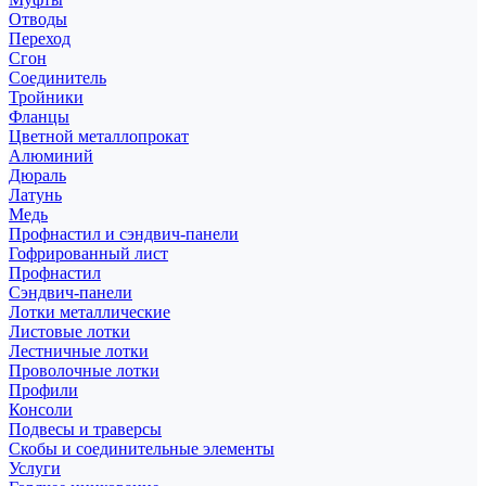
Отводы
Переход
Сгон
Соединитель
Тройники
Фланцы
Цветной металлопрокат
Алюминий
Дюраль
Латунь
Медь
Профнастил и сэндвич-панели
Гофрированный лист
Профнастил
Сэндвич-панели
Лотки металлические
Листовые лотки
Лестничные лотки
Проволочные лотки
Профили
Консоли
Подвесы и траверсы
Скобы и соединительные элементы
Услуги