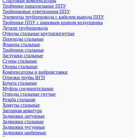
Стартовые компенсаторы
Тройники параллельные ППУ
Тройниковые ответвления ППУ
Элементы трубопровода с кабелем вывода ППУ
Тройники ППУ с шаровым краном воздушника
Детали трубопровода
Отводы стальные крутоизогнутые
Переходы стальные
Фланцы стальные
Тройники стальные
Заглушки стальные
Сгоны стальные
Опоры стальные
Компенсаторы и вибровставки
Отрезки трубы ВГП
Бочата стальные
Муфты соединительные
Отводы стальные гнутые
Резьба стальная
Хомуты стальные
Запорная арматура
Задвижки латунные
Задвижки стальные
Задвижки чугунные
Задвижки шиберные