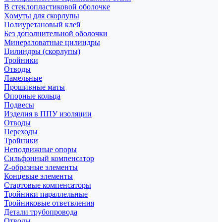
В стеклопластиковой оболочке
Хомуты для скорлупы
Полиуретановый клей
Без дополнительной оболочки
Минераловатные цилиндры
Цилиндры (скорлупы)
Тройники
Отводы
Ламельные
Прошивные маты
Опорные кольца
Подвесы
Изделия в ППУ изоляции
Отводы
Переходы
Тройники
Неподвижные опоры
Cильфонный компенсатор
Z-образные элементы
Концевые элементы
Стартовые компенсаторы
Тройники параллельные
Тройниковые ответвления
Детали трубопровода
Отводы