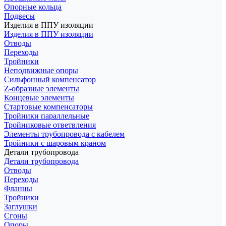
Опорные кольца
Подвесы
Изделия в ППУ изоляции
Изделия в ППУ изоляции
Отводы
Переходы
Тройники
Неподвижные опоры
Cильфонный компенсатор
Z-образные элементы
Концевые элементы
Стартовые компенсаторы
Тройники параллельные
Тройниковые ответвления
Элементы трубопровода с кабелем
Тройники с шаровым краном
Детали трубопровода
Детали трубопровода
Отводы
Переходы
Фланцы
Тройники
Заглушки
Сгоны
Опоры