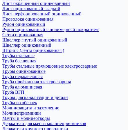
Лист окрашенный оцинкованный
Лист оцинкованный гладкий
Лист перфорированный оцинкованный
Проволока оцинкованная
Рулон оцинкованный
Рулон оцинкованный с полимерный покрытием
Сетка оцинкованная
Швеллер гнутый оцинкованный
Швеллер оцинкованный
Штрипс (лента оцинкованная )
Трубы стальные
Труба бесшовная
Трубы стальные прямошовные электросварные
Трубы оцинкованные
Труба нержавеющая
Труба профильная электросварная
Труба алюминиевая
Труба ВГП
Трубы для канализации и детали
Трубы из обечаек
Молниезащита и заземление
Молниеприемники
Мачты и молниеотводы
Держатели для мачт и молниеприемников
Держатели круглого проводника