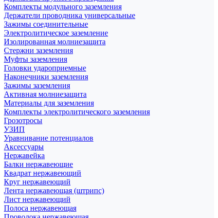
Комплекты модульного заземления
Держатели проводника универсальные
Зажимы соединительные
Электролитическое заземление
Изолированная молниезащита
Стержни заземления
Муфты заземления
Головки удароприемные
Наконечники заземления
Зажимы заземления
Активная молниезащита
Материалы для заземления
Комплекты электролитического заземления
Грозотросы
УЗИП
Уравнивание потенциалов
Аксессуары
Нержавейка
Балки нержавеющие
Квадрат нержавеющий
Круг нержавеющий
Лента нержавеющая (штрипс)
Лист нержавеющий
Полоса нержавеющая
Проволока нержавеющая