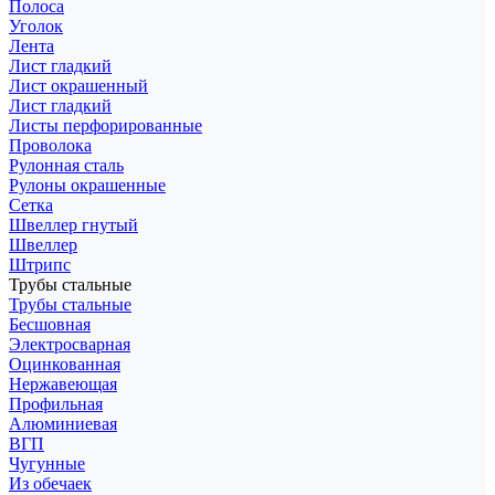
Полоса
Уголок
Лента
Лист гладкий
Лист окрашенный
Лист гладкий
Листы перфорированные
Проволока
Рулонная сталь
Рулоны окрашенные
Сетка
Швеллер гнутый
Швеллер
Штрипс
Трубы стальные
Трубы стальные
Бесшовная
Электросварная
Оцинкованная
Нержавеющая
Профильная
Алюминиевая
ВГП
Чугунные
Из обечаек