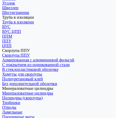
Уголок
Швеллер
Шестигранник
Труба в изоляции
Труба в изоляции
ВУС
ВУС ЦПП
ППМ
ППУ
ЦПП
Скорлупа ППУ
Скорлупа ППУ
Армированная с алюминиевой фольгой
С покрытием из оцинкованной стали
В стеклопластиковой оболочке
Хомуты для скорлупы
Полиуретановый клей
Без дополнительной оболочки
Минераловатные цилиндры
Минераловатные цилиндры
Цилиндры (скорлупы)
Тройники
Отводы
Ламельные
Прошивные маты