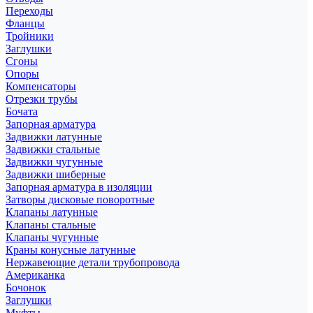
Переходы
Фланцы
Тройники
Заглушки
Сгоны
Опоры
Компенсаторы
Отрезки трубы
Бочата
Запорная арматура
Задвижки латунные
Задвижки стальные
Задвижки чугунные
Задвижки шиберные
Запорная арматура в изоляции
Затворы дисковые поворотные
Клапаны латунные
Клапаны стальные
Клапаны чугунные
Краны конусные латунные
Нержавеющие детали трубопровода
Американка
Бочонок
Заглушки
Муфты