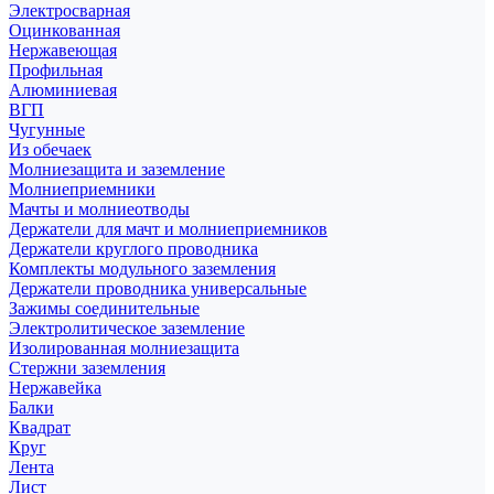
Электросварная
Оцинкованная
Нержавеющая
Профильная
Алюминиевая
ВГП
Чугунные
Из обечаек
Молниезащита и заземление
Молниеприемники
Мачты и молниеотводы
Держатели для мачт и молниеприемников
Держатели круглого проводника
Комплекты модульного заземления
Держатели проводника универсальные
Зажимы соединительные
Электролитическое заземление
Изолированная молниезащита
Стержни заземления
Нержавейка
Балки
Квадрат
Круг
Лента
Лист