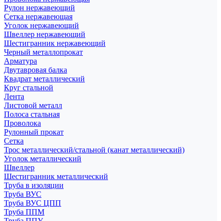
Рулон нержавеющий
Сетка нержавеющая
Уголок нержавеющий
Швеллер нержавеющий
Шестигранник нержавеющий
Черный металлопрокат
Арматура
Двутавровая балка
Квадрат металлический
Круг стальной
Лента
Листовой металл
Полоса стальная
Проволока
Рулонный прокат
Сетка
Трос металлический/стальной (канат металлический)
Уголок металлический
Швеллер
Шестигранник металлический
Труба в изоляции
Труба ВУС
Труба ВУС ЦПП
Труба ППМ
Труба ППУ