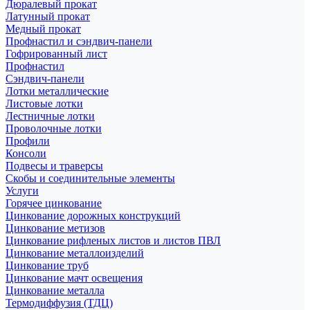
Дюралевый прокат
Латунный прокат
Медный прокат
Профнастил и сэндвич-панели
Гофрированный лист
Профнастил
Сэндвич-панели
Лотки металлические
Листовые лотки
Лестничные лотки
Проволочные лотки
Профили
Консоли
Подвесы и траверсы
Скобы и соединительные элементы
Услуги
Горячее цинкование
Цинкование дорожных конструкций
Цинкование метизов
Цинкование рифленых листов и листов ПВЛ
Цинкование металлоизделий
Цинкование труб
Цинкование мачт освещения
Цинкование металла
Термодиффузия (ТДЦ)