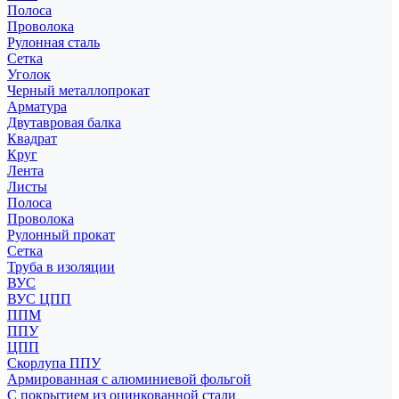
Полоса
Проволока
Рулонная сталь
Сетка
Уголок
Черный металлопрокат
Арматура
Двутавровая балка
Квадрат
Круг
Лента
Листы
Полоса
Проволока
Рулонный прокат
Сетка
Труба в изоляции
ВУС
ВУС ЦПП
ППМ
ППУ
ЦПП
Скорлупа ППУ
Армированная с алюминиевой фольгой
С покрытием из оцинкованной стали