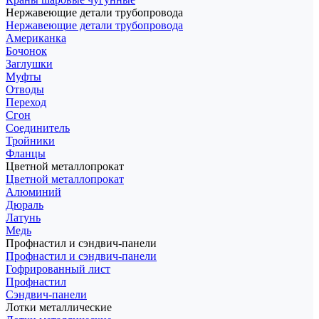
Нержавеющие детали трубопровода
Нержавеющие детали трубопровода
Американка
Бочонок
Заглушки
Муфты
Отводы
Переход
Сгон
Соединитель
Тройники
Фланцы
Цветной металлопрокат
Цветной металлопрокат
Алюминий
Дюраль
Латунь
Медь
Профнастил и сэндвич-панели
Профнастил и сэндвич-панели
Гофрированный лист
Профнастил
Сэндвич-панели
Лотки металлические