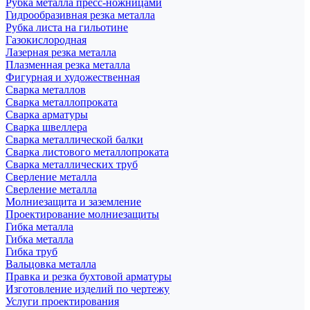
Рубка металла пресс-ножницами
Гидрообразивная резка металла
Рубка листа на гильотине
Газокислородная
Лазерная резка металла
Плазменная резка металла
Фигурная и художественная
Сварка металлов
Сварка металлопроката
Сварка арматуры
Сварка швеллера
Сварка металлической балки
Сварка листового металлопроката
Сварка металлических труб
Сверление металла
Сверление металла
Молниезащита и заземление
Проектирование молниезащиты
Гибка металла
Гибка металла
Гибка труб
Вальцовка металла
Правка и резка бухтовой арматуры
Изготовление изделий по чертежу
Услуги проектирования