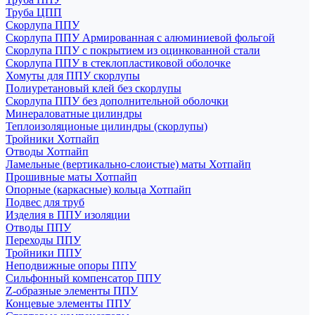
Труба ЦПП
Скорлупа ППУ
Скорлупа ППУ Армированная с алюминиевой фольгой
Скорлупа ППУ с покрытием из оцинкованной стали
Скорлупа ППУ в стеклопластиковой оболочке
Хомуты для ППУ скорлупы
Полиуретановый клей без скорлупы
Скорлупа ППУ без дополнительной оболочки
Минераловатные цилиндры
Теплоизоляционые цилиндры (скорлупы)
Тройники Хотпайп
Отводы Хотпайп
Ламельные (вертикально-слоистые) маты Хотпайп
Прошивные маты Хотпайп
Опорные (каркасные) кольца Хотпайп
Подвес для труб
Изделия в ППУ изоляции
Отводы ППУ
Переходы ППУ
Тройники ППУ
Неподвижные опоры ППУ
Cильфонный компенсатор ППУ
Z-образные элементы ППУ
Концевые элементы ППУ