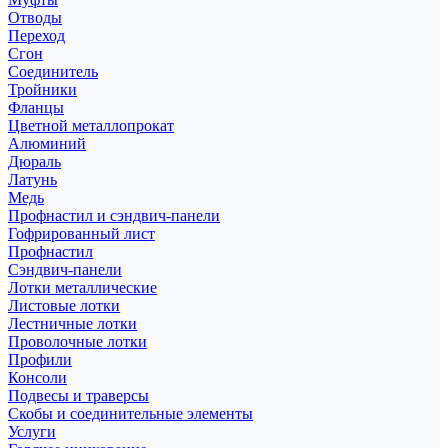
Отводы
Переход
Сгон
Соединитель
Тройники
Фланцы
Цветной металлопрокат
Алюминий
Дюраль
Латунь
Медь
Профнастил и сэндвич-панели
Гофрированный лист
Профнастил
Сэндвич-панели
Лотки металлические
Листовые лотки
Лестничные лотки
Проволочные лотки
Профили
Консоли
Подвесы и траверсы
Скобы и соединительные элементы
Услуги