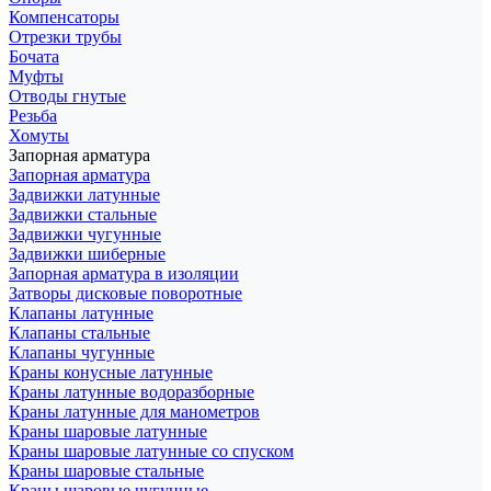
Компенсаторы
Отрезки трубы
Бочата
Муфты
Отводы гнутые
Резьба
Хомуты
Запорная арматура
Запорная арматура
Задвижки латунные
Задвижки стальные
Задвижки чугунные
Задвижки шиберные
Запорная арматура в изоляции
Затворы дисковые поворотные
Клапаны латунные
Клапаны стальные
Клапаны чугунные
Краны конусные латунные
Краны латунные водоразборные
Краны латунные для манометров
Краны шаровые латунные
Краны шаровые латунные со спуском
Краны шаровые стальные
Краны шаровые чугунные