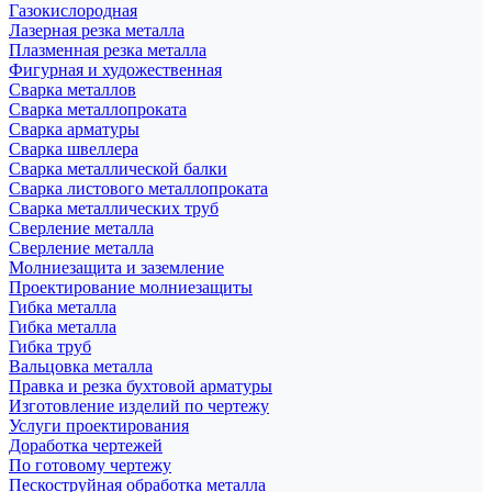
Газокислородная
Лазерная резка металла
Плазменная резка металла
Фигурная и художественная
Сварка металлов
Сварка металлопроката
Сварка арматуры
Сварка швеллера
Сварка металлической балки
Сварка листового металлопроката
Сварка металлических труб
Сверление металла
Сверление металла
Молниезащита и заземление
Проектирование молниезащиты
Гибка металла
Гибка металла
Гибка труб
Вальцовка металла
Правка и резка бухтовой арматуры
Изготовление изделий по чертежу
Услуги проектирования
Доработка чертежей
По готовому чертежу
Пескоструйная обработка металла