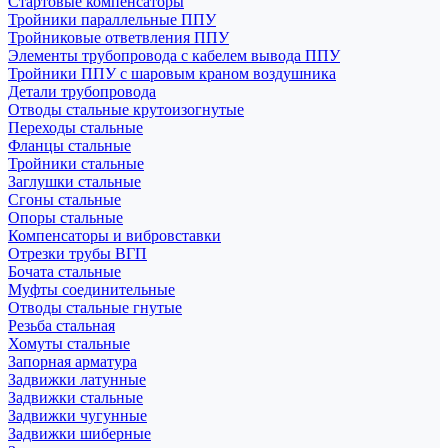
Стартовые компенсаторы
Тройники параллельные ППУ
Тройниковые ответвления ППУ
Элементы трубопровода с кабелем вывода ППУ
Тройники ППУ с шаровым краном воздушника
Детали трубопровода
Отводы стальные крутоизогнутые
Переходы стальные
Фланцы стальные
Тройники стальные
Заглушки стальные
Сгоны стальные
Опоры стальные
Компенсаторы и вибровставки
Отрезки трубы ВГП
Бочата стальные
Муфты соединительные
Отводы стальные гнутые
Резьба стальная
Хомуты стальные
Запорная арматура
Задвижки латунные
Задвижки стальные
Задвижки чугунные
Задвижки шиберные