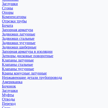
Заглушки
Сгоны
Опоры
Компенсаторы
Отрезки трубы
Бочата
Запорная арматура
Задвижки латунные
Задвижки стальные
Задвижки чугунные
Задвижки шиберные
Запорная арматура в изоляции
Затворы дисковые поворотные
Клапаны латунные
Клапаны стальные
Клапаны чугунные
Краны конусные латунные
Нержавеющие детали трубопровода
Американка
Бочонок
Заглушки
Муфты
Отводы
Переход
Сгон