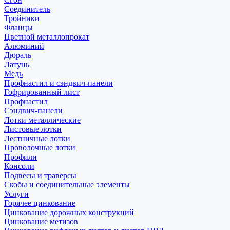
Соединитель
Тройники
Фланцы
Цветной металлопрокат
Алюминий
Дюраль
Латунь
Медь
Профнастил и сэндвич-панели
Гофрированный лист
Профнастил
Сэндвич-панели
Лотки металлические
Листовые лотки
Лестничные лотки
Проволочные лотки
Профили
Консоли
Подвесы и траверсы
Скобы и соединительные элементы
Услуги
Горячее цинкование
Цинкование дорожных конструкций
Цинкование метизов