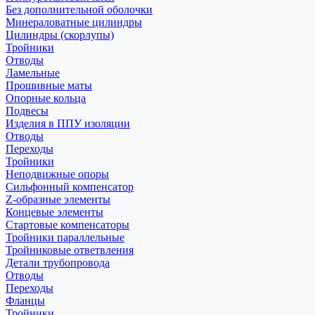
Без дополнительной оболочки
Минераловатные цилиндры
Цилиндры (скорлупы)
Тройники
Отводы
Ламельные
Прошивные маты
Опорные кольца
Подвесы
Изделия в ППУ изоляции
Отводы
Переходы
Тройники
Неподвижные опоры
Cильфонный компенсатор
Z-образные элементы
Концевые элементы
Стартовые компенсаторы
Тройники параллельные
Тройниковые ответвления
Детали трубопровода
Отводы
Переходы
Фланцы
Тройники