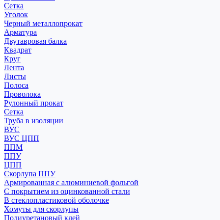
Сетка
Уголок
Черный металлопрокат
Арматура
Двутавровая балка
Квадрат
Круг
Лента
Листы
Полоса
Проволока
Рулонный прокат
Сетка
Труба в изоляции
ВУС
ВУС ЦПП
ППМ
ППУ
ЦПП
Скорлупа ППУ
Армированная с алюминиевой фольгой
С покрытием из оцинкованной стали
В стеклопластиковой оболочке
Хомуты для скорлупы
Полиуретановый клей