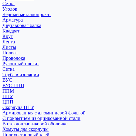
Сетка
Уголок
Черный металлопрокат
Арматура
Двутавровая балка
Квадрат
Круг
Лента
Листы
Полоса
Проволока
Рулонный прокат
Сетка
Труба в изоляции
ВУС
ВУС ЦПП
ППМ
ППУ
ЦПП
Скорлупа ППУ
Армированная с алюминиевой фольгой
С покрытием из оцинкованной стали
В стеклопластиковой оболочке
Хомуты для скорлупы
Полиуретановый клей