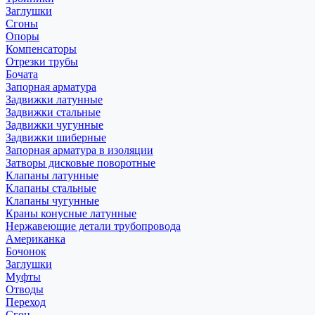
Заглушки
Сгоны
Опоры
Компенсаторы
Отрезки трубы
Бочата
Запорная арматура
Задвижки латунные
Задвижки стальные
Задвижки чугунные
Задвижки шиберные
Запорная арматура в изоляции
Затворы дисковые поворотные
Клапаны латунные
Клапаны стальные
Клапаны чугунные
Краны конусные латунные
Нержавеющие детали трубопровода
Американка
Бочонок
Заглушки
Муфты
Отводы
Переход
Сгон