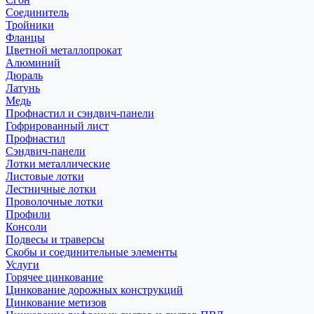
Соединитель
Тройники
Фланцы
Цветной металлопрокат
Алюминий
Дюраль
Латунь
Медь
Профнастил и сэндвич-панели
Гофрированный лист
Профнастил
Сэндвич-панели
Лотки металлические
Листовые лотки
Лестничные лотки
Проволочные лотки
Профили
Консоли
Подвесы и траверсы
Скобы и соединительные элементы
Услуги
Горячее цинкование
Цинкование дорожных конструкций
Цинкование метизов