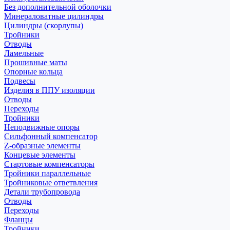
Без дополнительной оболочки
Минераловатные цилиндры
Цилиндры (скорлупы)
Тройники
Отводы
Ламельные
Прошивные маты
Опорные кольца
Подвесы
Изделия в ППУ изоляции
Отводы
Переходы
Тройники
Неподвижные опоры
Cильфонный компенсатор
Z-образные элементы
Концевые элементы
Стартовые компенсаторы
Тройники параллельные
Тройниковые ответвления
Детали трубопровода
Отводы
Переходы
Фланцы
Тройники