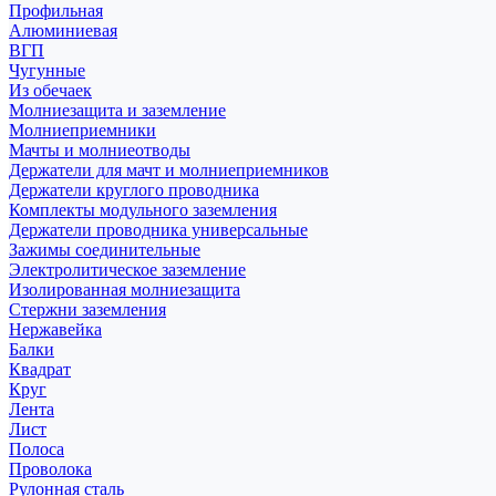
Профильная
Алюминиевая
ВГП
Чугунные
Из обечаек
Молниезащита и заземление
Молниеприемники
Мачты и молниеотводы
Держатели для мачт и молниеприемников
Держатели круглого проводника
Комплекты модульного заземления
Держатели проводника универсальные
Зажимы соединительные
Электролитическое заземление
Изолированная молниезащита
Стержни заземления
Нержавейка
Балки
Квадрат
Круг
Лента
Лист
Полоса
Проволока
Рулонная сталь