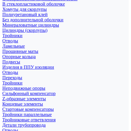
В стеклопластиковой оболочке
Хомуты для скорлупы
Полиуретановый клей
Без дополнительной оболочки
Минераловатные цилиндры
Цилиндры (скорлупы)
Тройники
Отводы
Ламельные
Прошивные маты
Опорные кольца
Подвесы
Изделия в ППУ изоляции
Отводы
Переходы
Тройники
Неподвижные опоры
Cильфонный компенсатор
Z-образные элементы
Концевые элементы
Стартовые компенсаторы
Тройники параллельные
Тройниковые ответвления
Детали трубопровода
Отводы