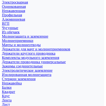
Электросварная
Оцинкованная
Нержавеющая
Профильная
Алюминиевая
ВГП
Чугунные
Из обечаек
Молниезащита и заземление
Молниеприемники
Мачты и молниеотводы
Держатели для мачт и молниеприемников
Держатели круглого проводника
Комплекты модульного заземления
Держатели проводника универсальные
Зажимы соединительные
Электролитическое заземление
Изолированная молниезащита
Стержни заземления
Нержавейка
Балки
Квадрат
Круг
Лента
Лист