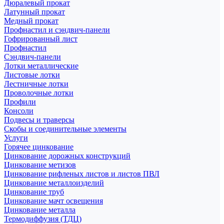
Дюралевый прокат
Латунный прокат
Медный прокат
Профнастил и сэндвич-панели
Гофрированный лист
Профнастил
Сэндвич-панели
Лотки металлические
Листовые лотки
Лестничные лотки
Проволочные лотки
Профили
Консоли
Подвесы и траверсы
Скобы и соединительные элементы
Услуги
Горячее цинкование
Цинкование дорожных конструкций
Цинкование метизов
Цинкование рифленых листов и листов ПВЛ
Цинкование металлоизделий
Цинкование труб
Цинкование мачт освещения
Цинкование металла
Термодиффузия (ТДЦ)