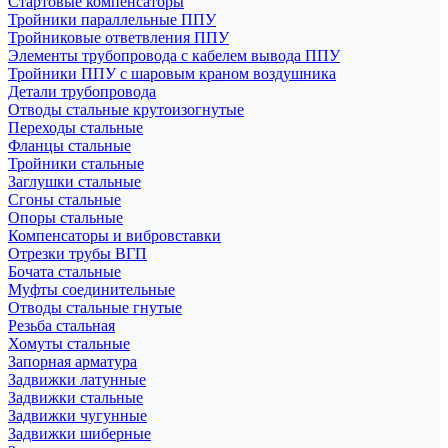
Стартовые компенсаторы
Тройники параллельные ППУ
Тройниковые ответвления ППУ
Элементы трубопровода с кабелем вывода ППУ
Тройники ППУ с шаровым краном воздушника
Детали трубопровода
Отводы стальные крутоизогнутые
Переходы стальные
Фланцы стальные
Тройники стальные
Заглушки стальные
Сгоны стальные
Опоры стальные
Компенсаторы и вибровставки
Отрезки трубы ВГП
Бочата стальные
Муфты соединительные
Отводы стальные гнутые
Резьба стальная
Хомуты стальные
Запорная арматура
Задвижки латунные
Задвижки стальные
Задвижки чугунные
Задвижки шиберные