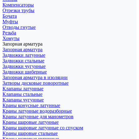
Компенсаторы
Отрезки трубы
Бочата
Муфты
Отводы гнутые
Резьба
Хомуты
Запорная арматура
Запорная арматура
Задвижки латунные
Задвижки стальные
Задвижки чугунные
Задвижки шиберные
Запорная арматура в изоляции
Затворы дисковые поворотные
Клапаны латунные
Клапаны стальные
Клапаны чугунные
Краны конусные латунные
Краны латунные водоразборные
Краны латунные для манометров
Краны шаровые латунные
Краны шаровые латунные со спуском
Краны шаровые стальные
Краны шаровые чугунные