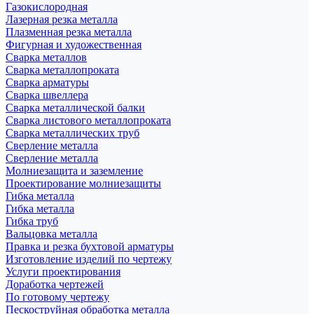
Газокислородная
Лазерная резка металла
Плазменная резка металла
Фигурная и художественная
Сварка металлов
Сварка металлопроката
Сварка арматуры
Сварка швеллера
Сварка металлической балки
Сварка листового металлопроката
Сварка металлических труб
Сверление металла
Сверление металла
Молниезащита и заземление
Проектирование молниезащиты
Гибка металла
Гибка металла
Гибка труб
Вальцовка металла
Правка и резка бухтовой арматуры
Изготовление изделий по чертежу
Услуги проектирования
Доработка чертежей
По готовому чертежу
Пескоструйная обработка металла