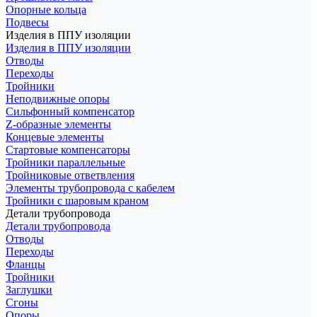
Опорные кольца
Подвесы
Изделия в ППУ изоляции
Изделия в ППУ изоляции
Отводы
Переходы
Тройники
Неподвижные опоры
Cильфонный компенсатор
Z-образные элементы
Концевые элементы
Стартовые компенсаторы
Тройники параллельные
Тройниковые ответвления
Элементы трубопровода с кабелем
Тройники с шаровым краном
Детали трубопровода
Детали трубопровода
Отводы
Переходы
Фланцы
Тройники
Заглушки
Сгоны
Опоры