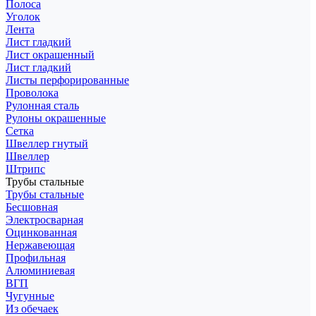
Полоса
Уголок
Лента
Лист гладкий
Лист окрашенный
Лист гладкий
Листы перфорированные
Проволока
Рулонная сталь
Рулоны окрашенные
Сетка
Швеллер гнутый
Швеллер
Штрипс
Трубы стальные
Трубы стальные
Бесшовная
Электросварная
Оцинкованная
Нержавеющая
Профильная
Алюминиевая
ВГП
Чугунные
Из обечаек