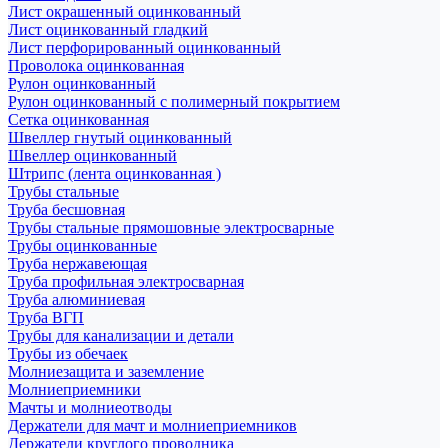
Лист окрашенный оцинкованный
Лист оцинкованный гладкий
Лист перфорированный оцинкованный
Проволока оцинкованная
Рулон оцинкованный
Рулон оцинкованный с полимерный покрытием
Сетка оцинкованная
Швеллер гнутый оцинкованный
Швеллер оцинкованный
Штрипс (лента оцинкованная )
Трубы стальные
Труба бесшовная
Трубы стальные прямошовные электросварные
Трубы оцинкованные
Труба нержавеющая
Труба профильная электросварная
Труба алюминиевая
Труба ВГП
Трубы для канализации и детали
Трубы из обечаек
Молниезащита и заземление
Молниеприемники
Мачты и молниеотводы
Держатели для мачт и молниеприемников
Держатели круглого проводника