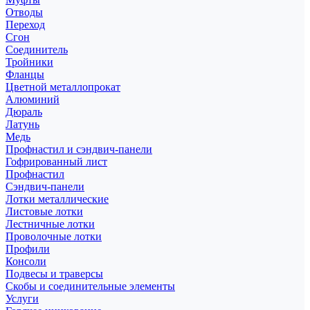
Отводы
Переход
Сгон
Соединитель
Тройники
Фланцы
Цветной металлопрокат
Алюминий
Дюраль
Латунь
Медь
Профнастил и сэндвич-панели
Гофрированный лист
Профнастил
Сэндвич-панели
Лотки металлические
Листовые лотки
Лестничные лотки
Проволочные лотки
Профили
Консоли
Подвесы и траверсы
Скобы и соединительные элементы
Услуги