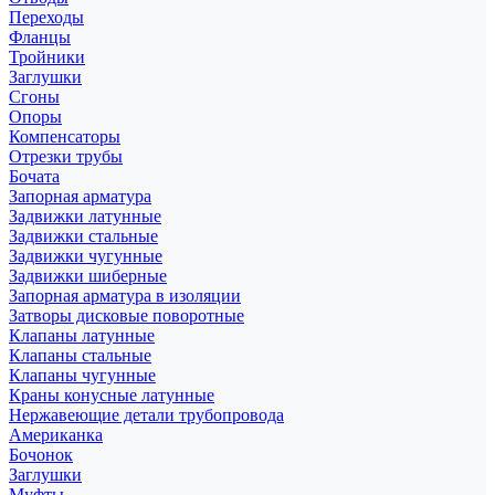
Переходы
Фланцы
Тройники
Заглушки
Сгоны
Опоры
Компенсаторы
Отрезки трубы
Бочата
Запорная арматура
Задвижки латунные
Задвижки стальные
Задвижки чугунные
Задвижки шиберные
Запорная арматура в изоляции
Затворы дисковые поворотные
Клапаны латунные
Клапаны стальные
Клапаны чугунные
Краны конусные латунные
Нержавеющие детали трубопровода
Американка
Бочонок
Заглушки
Муфты