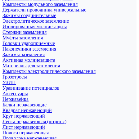
Комплекты модульного заземления
Держатели проводника универсальные
Зажимы соединительные
Электролитическое заземление
Изолированная молниезащита
Стержни заземления
Муфты заземления
Головки удароприемные
Наконечники заземления
Зажимы заземления
Активная молниезащита
Материалы для заземления
Комплекты электролитического заземления
Грозотросы
УЗИП
Уравнивание потенциалов
Аксессуары
Нержавейка
Балки нержавеющие
Квадрат нержавеющий
Круг нержавеющий
Лента нержавеющая (штрипс)
Лист нержавеющий
Полоса нержавеющая
Проволока нержавеющая