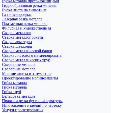
Рубка металла пресс-ножницами
Гидрообразивная резка металла
Рубка листа на гильотине
Газокислородная
Лазерная резка металла
Плазменная резка металла
Фигурная и художественная
Сварка металлов
Сварка металлопроката
Сварка арматуры
Сварка швеллера
Сварка металлической балки
Сварка листового металлопроката
Сварка металлических труб
Сверление металла
Сверление металла
Молниезащита и заземление
Проектирование молниезащиты
Гибка металла
Гибка металла
Гибка труб
Вальцовка металла
Правка и резка бухтовой арматуры
Изготовление изделий по чертежу
Услуги проектирования