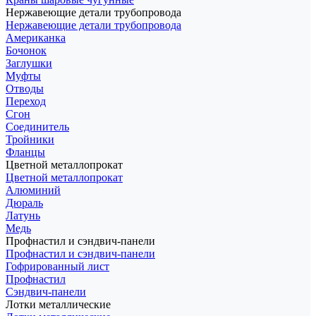
Нержавеющие детали трубопровода
Нержавеющие детали трубопровода
Американка
Бочонок
Заглушки
Муфты
Отводы
Переход
Сгон
Соединитель
Тройники
Фланцы
Цветной металлопрокат
Цветной металлопрокат
Алюминий
Дюраль
Латунь
Медь
Профнастил и сэндвич-панели
Профнастил и сэндвич-панели
Гофрированный лист
Профнастил
Сэндвич-панели
Лотки металлические