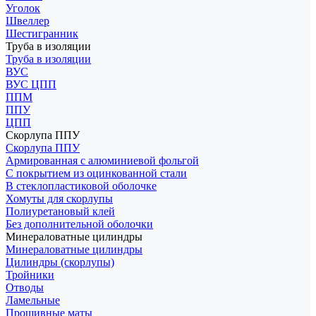
Уголок
Швеллер
Шестигранник
Труба в изоляции
Труба в изоляции
ВУС
ВУС ЦПП
ППМ
ППУ
ЦПП
Скорлупа ППУ
Скорлупа ППУ
Армированная с алюминиевой фольгой
С покрытием из оцинкованной стали
В стеклопластиковой оболочке
Хомуты для скорлупы
Полиуретановый клей
Без дополнительной оболочки
Минераловатные цилиндры
Минераловатные цилиндры
Цилиндры (скорлупы)
Тройники
Отводы
Ламельные
Прошивные маты