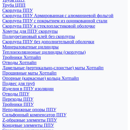
Труба ЦПП
Скорлупа ППУ
Скорлупа ППУ Армированная с алюминиевой фольгой
Скорлупа ППУ с покрытием из оцинкованной стали
Скорлупа ППУ в стеклопластиковой оболочке
Хомуты для ППУ скорлупы
Полиуретановый клей без скорлупы
Скорлупа ППУ без дополнительной оболочки
Минераловатные цилиндры
Теплоизоляционые цилиндры (скорлупы)
Тройники Хотпайп
Отводы Хотпайп
Ламельные (вертикально-слоистые) маты Хотпайп
Прошивные маты Хотпайп
Опорные (каркасные) кольца Хотпайп
Подвес для труб
Изделия в ППУ изоляции
Отводы ППУ
Переходы ППУ
Тройники ППУ
Неподвижные опоры ППУ
Cильфонный компенсатор ППУ
Z-образные элементы ППУ
Концевые элементы ППУ