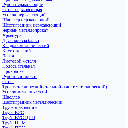
Рулон нержавеющий
Сетка нержавеющая
Уголок нержавеющий
Швеллер нержавеющий
Шестигранник нержавеющий
Черный металлопрокат
Арматура
Двутавровая балка
Квадрат металлический
Круг стальной
Лента
Листовой металл
Полоса стальная
Проволока
Рулонный прокат
Сетка
Трос металлический/стальной (канат металлический)
Уголок металлический
Швеллер
Шестигранник металлический
Труба в изоляции
Труба ВУС
Труба ВУС ЦПП
Труба ППМ
Труба ППУ