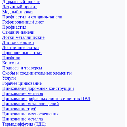
Дюралевый прокат
Латунный прокат
Медный прокат
Профнастил и сэндвич-панели
Гофрированный лист
Профнастил
Сэндвич-панели
Лотки металлические
Листовые лотки
Лестничные лотки
Проволочные лотки
Профили
Консоли
Подвесы и траверсы
Скобы и соединительные элементы
Услуги
Горячее цинкование
Цинкование дорожных конструкций
Цинкование метизов
Цинкование рифленых листов и листов ПВЛ
Цинкование металлоизделий
Цинкование труб
Цинкование мачт освещения
Цинкование металла
Термодиффузия (ТДЦ)