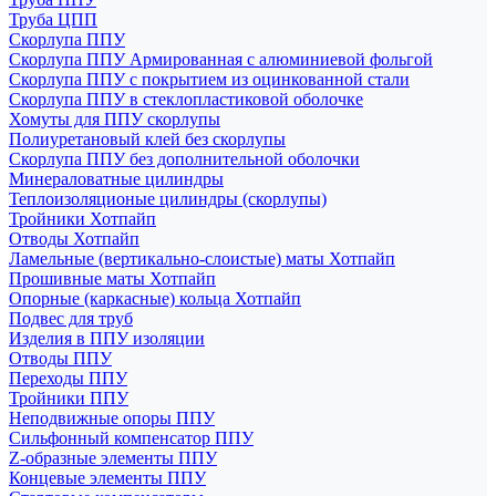
Труба ЦПП
Скорлупа ППУ
Скорлупа ППУ Армированная с алюминиевой фольгой
Скорлупа ППУ с покрытием из оцинкованной стали
Скорлупа ППУ в стеклопластиковой оболочке
Хомуты для ППУ скорлупы
Полиуретановый клей без скорлупы
Скорлупа ППУ без дополнительной оболочки
Минераловатные цилиндры
Теплоизоляционые цилиндры (скорлупы)
Тройники Хотпайп
Отводы Хотпайп
Ламельные (вертикально-слоистые) маты Хотпайп
Прошивные маты Хотпайп
Опорные (каркасные) кольца Хотпайп
Подвес для труб
Изделия в ППУ изоляции
Отводы ППУ
Переходы ППУ
Тройники ППУ
Неподвижные опоры ППУ
Cильфонный компенсатор ППУ
Z-образные элементы ППУ
Концевые элементы ППУ