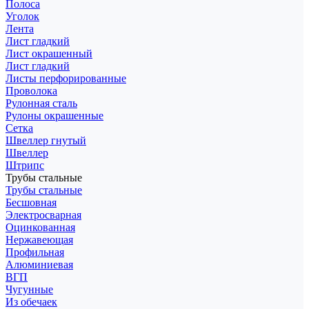
Полоса
Уголок
Лента
Лист гладкий
Лист окрашенный
Лист гладкий
Листы перфорированные
Проволока
Рулонная сталь
Рулоны окрашенные
Сетка
Швеллер гнутый
Швеллер
Штрипс
Трубы стальные
Трубы стальные
Бесшовная
Электросварная
Оцинкованная
Нержавеющая
Профильная
Алюминиевая
ВГП
Чугунные
Из обечаек