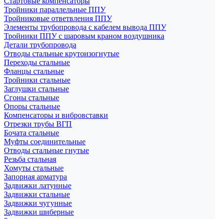
Стартовые компенсаторы
Тройники параллельные ППУ
Тройниковые ответвления ППУ
Элементы трубопровода с кабелем вывода ППУ
Тройники ППУ с шаровым краном воздушника
Детали трубопровода
Отводы стальные крутоизогнутые
Переходы стальные
Фланцы стальные
Тройники стальные
Заглушки стальные
Сгоны стальные
Опоры стальные
Компенсаторы и вибровставки
Отрезки трубы ВГП
Бочата стальные
Муфты соединительные
Отводы стальные гнутые
Резьба стальная
Хомуты стальные
Запорная арматура
Задвижки латунные
Задвижки стальные
Задвижки чугунные
Задвижки шиберные