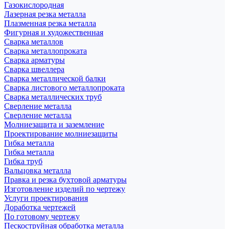
Газокислородная
Лазерная резка металла
Плазменная резка металла
Фигурная и художественная
Сварка металлов
Сварка металлопроката
Сварка арматуры
Сварка швеллера
Сварка металлической балки
Сварка листового металлопроката
Сварка металлических труб
Сверление металла
Сверление металла
Молниезащита и заземление
Проектирование молниезащиты
Гибка металла
Гибка металла
Гибка труб
Вальцовка металла
Правка и резка бухтовой арматуры
Изготовление изделий по чертежу
Услуги проектирования
Доработка чертежей
По готовому чертежу
Пескоструйная обработка металла