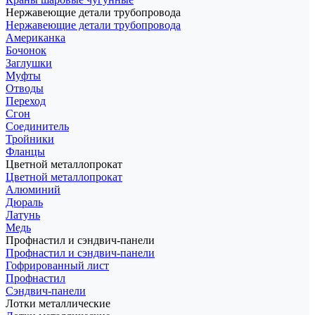
Нержавеющие детали трубопровода
Нержавеющие детали трубопровода
Американка
Бочонок
Заглушки
Муфты
Отводы
Переход
Сгон
Соединитель
Тройники
Фланцы
Цветной металлопрокат
Цветной металлопрокат
Алюминий
Дюраль
Латунь
Медь
Профнастил и сэндвич-панели
Профнастил и сэндвич-панели
Гофрированный лист
Профнастил
Сэндвич-панели
Лотки металлические