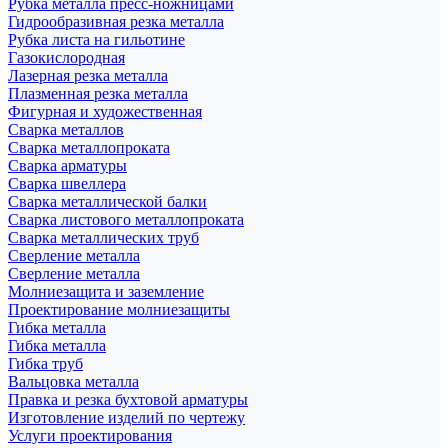
Рубка металла пресс-ножницами
Гидрообразивная резка металла
Рубка листа на гильотине
Газокислородная
Лазерная резка металла
Плазменная резка металла
Фигурная и художественная
Сварка металлов
Сварка металлопроката
Сварка арматуры
Сварка швеллера
Сварка металлической балки
Сварка листового металлопроката
Сварка металлических труб
Сверление металла
Сверление металла
Молниезащита и заземление
Проектирование молниезащиты
Гибка металла
Гибка металла
Гибка труб
Вальцовка металла
Правка и резка бухтовой арматуры
Изготовление изделий по чертежу
Услуги проектирования