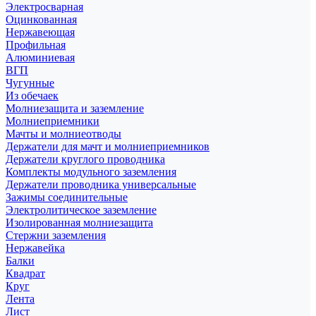
Электросварная
Оцинкованная
Нержавеющая
Профильная
Алюминиевая
ВГП
Чугунные
Из обечаек
Молниезащита и заземление
Молниеприемники
Мачты и молниеотводы
Держатели для мачт и молниеприемников
Держатели круглого проводника
Комплекты модульного заземления
Держатели проводника универсальные
Зажимы соединительные
Электролитическое заземление
Изолированная молниезащита
Стержни заземления
Нержавейка
Балки
Квадрат
Круг
Лента
Лист