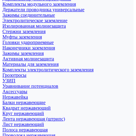
Комплекты модульного заземления
Держатели проводника универсальные
Зажимы соединительные
Электролитическое заземление
Изолированная молниезащита
Стержни заземления
Муфты заземления
Головки удароприемные
Наконечники заземления
Зажимы заземления
Активная молниезащита
Материалы для заземления
Комплекты электролитического заземления
Грозотросы
УЗИП
Уравнивание потенциалов
Аксессуары
Нержавейка
Балки нержавеющие
Квадрат нержавеющий
Круг нержавеющий
Лента нержавеющая (штрипс)
Лист нержавеющий
Полоса нержавеющая
Проволока нержавеющая