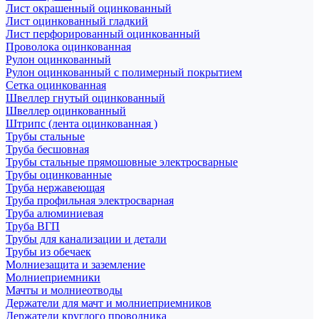
Лист окрашенный оцинкованный
Лист оцинкованный гладкий
Лист перфорированный оцинкованный
Проволока оцинкованная
Рулон оцинкованный
Рулон оцинкованный с полимерный покрытием
Сетка оцинкованная
Швеллер гнутый оцинкованный
Швеллер оцинкованный
Штрипс (лента оцинкованная )
Трубы стальные
Труба бесшовная
Трубы стальные прямошовные электросварные
Трубы оцинкованные
Труба нержавеющая
Труба профильная электросварная
Труба алюминиевая
Труба ВГП
Трубы для канализации и детали
Трубы из обечаек
Молниезащита и заземление
Молниеприемники
Мачты и молниеотводы
Держатели для мачт и молниеприемников
Держатели круглого проводника