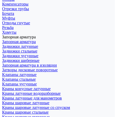
Компенсаторы
Отрезки трубы
Бочата
Муфты
Отводы гнутые
Резьба
Хомуты
Запорная арматура
Запорная арматура
Задвижки латунные
Задвижки стальные
Задвижки чугунные
Задвижки шиберные
Запорная арматура в изоляции
Затворы дисковые поворотные
Клапаны латунные
Клапаны стальные
Клапаны чугунные
Краны конусные латунные
Краны латунные водоразборные
Краны латунные для манометров
Краны шаровые латунные
Краны шаровые латунные со спуском
Краны шаровые стальные
Краны шаровые чугунные