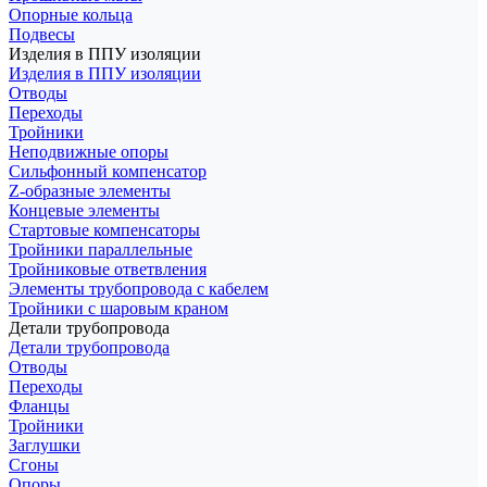
Опорные кольца
Подвесы
Изделия в ППУ изоляции
Изделия в ППУ изоляции
Отводы
Переходы
Тройники
Неподвижные опоры
Cильфонный компенсатор
Z-образные элементы
Концевые элементы
Стартовые компенсаторы
Тройники параллельные
Тройниковые ответвления
Элементы трубопровода с кабелем
Тройники с шаровым краном
Детали трубопровода
Детали трубопровода
Отводы
Переходы
Фланцы
Тройники
Заглушки
Сгоны
Опоры