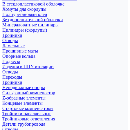
В стеклопластиковой оболочке
Хомуты для скорлупы
Полиуретановый клей
Без дополнительной оболочки
Минераловатные цилиндры
Цилиндры (скорлупы)
Тройники
Отводы
Ламельные
Прошивные маты
Опорные кольца
Подвесы
Изделия в ППУ изоляции
Отводы
Переходы
Тройники
Неподвижные опоры
Cильфонный компенсатор
Z-образные элементы
Концевые элементы
Стартовые компенсаторы
Тройники параллельные
Тройниковые ответвления
Детали трубопровода
Отводы