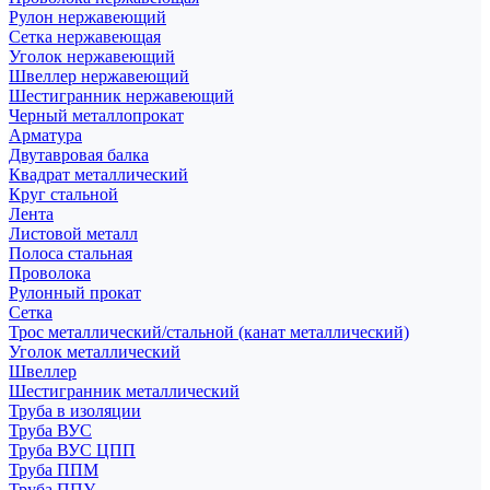
Рулон нержавеющий
Сетка нержавеющая
Уголок нержавеющий
Швеллер нержавеющий
Шестигранник нержавеющий
Черный металлопрокат
Арматура
Двутавровая балка
Квадрат металлический
Круг стальной
Лента
Листовой металл
Полоса стальная
Проволока
Рулонный прокат
Сетка
Трос металлический/стальной (канат металлический)
Уголок металлический
Швеллер
Шестигранник металлический
Труба в изоляции
Труба ВУС
Труба ВУС ЦПП
Труба ППМ
Труба ППУ