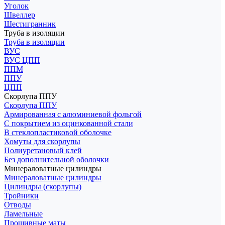
Уголок
Швеллер
Шестигранник
Труба в изоляции
Труба в изоляции
ВУС
ВУС ЦПП
ППМ
ППУ
ЦПП
Скорлупа ППУ
Скорлупа ППУ
Армированная с алюминиевой фольгой
С покрытием из оцинкованной стали
В стеклопластиковой оболочке
Хомуты для скорлупы
Полиуретановый клей
Без дополнительной оболочки
Минераловатные цилиндры
Минераловатные цилиндры
Цилиндры (скорлупы)
Тройники
Отводы
Ламельные
Прошивные маты