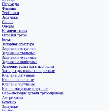
Переходы
Фланцы
Тройники
Заглушки
Сгоны
Опоры
Компенсаторы
Отрезки трубы
Бочата
Запорная арматура
Задвижки латунные
Задвижки стальные
Задвижки чугунные
Задвижки шиберные
Запорная арматура в изоляции
Затворы дисковые поворотные
Клапаны латунные
Клапаны стальные
Клапаны чугунные
Краны конусные латунные
Нержавеющие детали трубопровода
Американка
Бочонок
Заглушки
Муфты