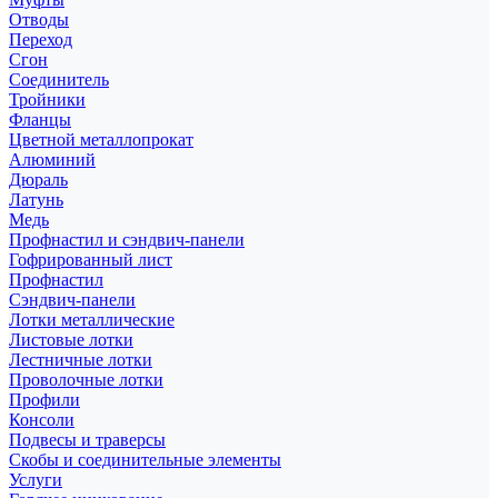
Отводы
Переход
Сгон
Соединитель
Тройники
Фланцы
Цветной металлопрокат
Алюминий
Дюраль
Латунь
Медь
Профнастил и сэндвич-панели
Гофрированный лист
Профнастил
Сэндвич-панели
Лотки металлические
Листовые лотки
Лестничные лотки
Проволочные лотки
Профили
Консоли
Подвесы и траверсы
Скобы и соединительные элементы
Услуги