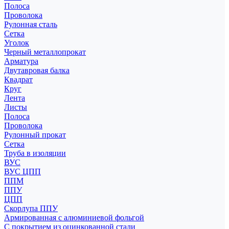
Полоса
Проволока
Рулонная сталь
Сетка
Уголок
Черный металлопрокат
Арматура
Двутавровая балка
Квадрат
Круг
Лента
Листы
Полоса
Проволока
Рулонный прокат
Сетка
Труба в изоляции
ВУС
ВУС ЦПП
ППМ
ППУ
ЦПП
Скорлупа ППУ
Армированная с алюминиевой фольгой
С покрытием из оцинкованной стали