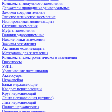
Комплекты модульного заземления
Держатели проводника универсальные
Зажимы соединительные
Электролитическое заземление
Изолированная молниезащита
Стержни заземления
Муфты заземления
Головки удароприемные
Наконечники заземления
Зажимы заземления
Активная молниезащита
Материалы для заземления
Комплекты электролитического заземления
Грозотросы
УЗИП
Уравнивание потенциалов
Аксессуары
Нержавейка
Балки нержавеющие
Квадрат нержавеющий
Круг нержавеющий
Лента нержавеющая (штрипс)
Лист нержавеющий
Полоса нержавеющая
Проволока нержавеющая