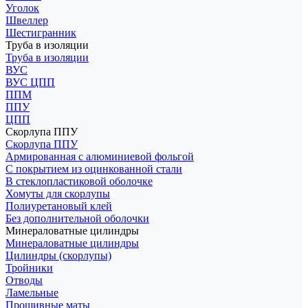
Уголок
Швеллер
Шестигранник
Труба в изоляции
Труба в изоляции
ВУС
ВУС ЦПП
ППМ
ППУ
ЦПП
Скорлупа ППУ
Скорлупа ППУ
Армированная с алюминиевой фольгой
С покрытием из оцинкованной стали
В стеклопластиковой оболочке
Хомуты для скорлупы
Полиуретановый клей
Без дополнительной оболочки
Минераловатные цилиндры
Минераловатные цилиндры
Цилиндры (скорлупы)
Тройники
Отводы
Ламельные
Прошивные маты