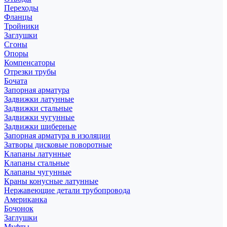
Переходы
Фланцы
Тройники
Заглушки
Сгоны
Опоры
Компенсаторы
Отрезки трубы
Бочата
Запорная арматура
Задвижки латунные
Задвижки стальные
Задвижки чугунные
Задвижки шиберные
Запорная арматура в изоляции
Затворы дисковые поворотные
Клапаны латунные
Клапаны стальные
Клапаны чугунные
Краны конусные латунные
Нержавеющие детали трубопровода
Американка
Бочонок
Заглушки
Муфты