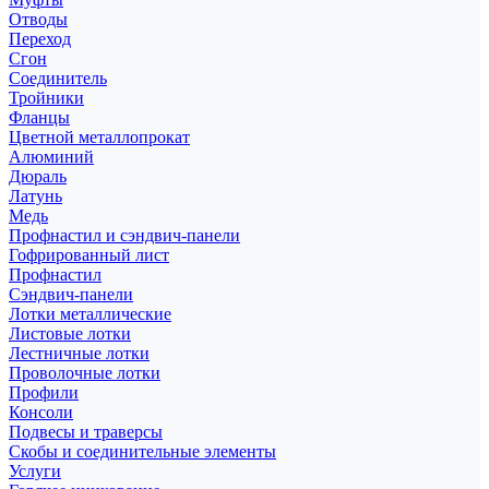
Отводы
Переход
Сгон
Соединитель
Тройники
Фланцы
Цветной металлопрокат
Алюминий
Дюраль
Латунь
Медь
Профнастил и сэндвич-панели
Гофрированный лист
Профнастил
Сэндвич-панели
Лотки металлические
Листовые лотки
Лестничные лотки
Проволочные лотки
Профили
Консоли
Подвесы и траверсы
Скобы и соединительные элементы
Услуги