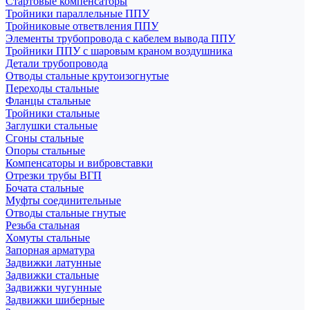
Стартовые компенсаторы
Тройники параллельные ППУ
Тройниковые ответвления ППУ
Элементы трубопровода с кабелем вывода ППУ
Тройники ППУ с шаровым краном воздушника
Детали трубопровода
Отводы стальные крутоизогнутые
Переходы стальные
Фланцы стальные
Тройники стальные
Заглушки стальные
Сгоны стальные
Опоры стальные
Компенсаторы и вибровставки
Отрезки трубы ВГП
Бочата стальные
Муфты соединительные
Отводы стальные гнутые
Резьба стальная
Хомуты стальные
Запорная арматура
Задвижки латунные
Задвижки стальные
Задвижки чугунные
Задвижки шиберные