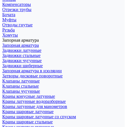
Компенсаторы
Отрезки трубы
Бочата
Муфты
Отводы гнутые
Резьба
Хомуты
Запорная арматура
Запорная арматура
Задвижки латунные
Задвижки стальные
Задвижки чугунные
Задвижки шиберные
Запорная арматура в изоляции
Затворы дисковые поворотные
Клапаны латунные
Клапаны стальные
Клапаны чугунные
Краны конусные латунные
Краны латунные водоразборные
Краны латунные для манометров
Краны шаровые латунные
Краны шаровые латунные со спуском
Краны шаровые стальные
Краны шаровые чугунные