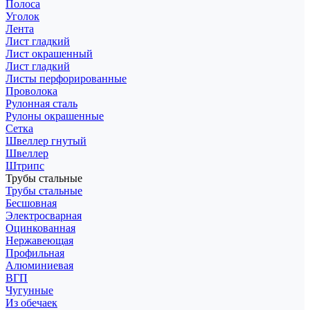
Полоса
Уголок
Лента
Лист гладкий
Лист окрашенный
Лист гладкий
Листы перфорированные
Проволока
Рулонная сталь
Рулоны окрашенные
Сетка
Швеллер гнутый
Швеллер
Штрипс
Трубы стальные
Трубы стальные
Бесшовная
Электросварная
Оцинкованная
Нержавеющая
Профильная
Алюминиевая
ВГП
Чугунные
Из обечаек