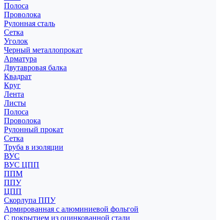
Полоса
Проволока
Рулонная сталь
Сетка
Уголок
Черный металлопрокат
Арматура
Двутавровая балка
Квадрат
Круг
Лента
Листы
Полоса
Проволока
Рулонный прокат
Сетка
Труба в изоляции
ВУС
ВУС ЦПП
ППМ
ППУ
ЦПП
Скорлупа ППУ
Армированная с алюминиевой фольгой
С покрытием из оцинкованной стали