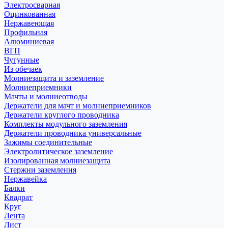
Электросварная
Оцинкованная
Нержавеющая
Профильная
Алюминиевая
ВГП
Чугунные
Из обечаек
Молниезащита и заземление
Молниеприемники
Мачты и молниеотводы
Держатели для мачт и молниеприемников
Держатели круглого проводника
Комплекты модульного заземления
Держатели проводника универсальные
Зажимы соединительные
Электролитическое заземление
Изолированная молниезащита
Стержни заземления
Нержавейка
Балки
Квадрат
Круг
Лента
Лист