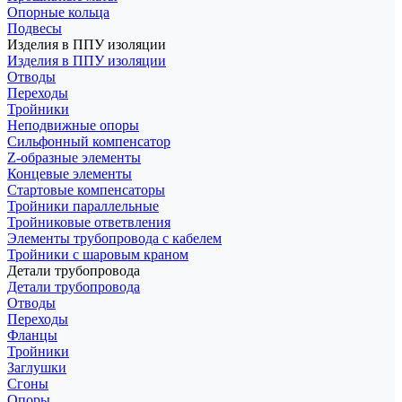
Опорные кольца
Подвесы
Изделия в ППУ изоляции
Изделия в ППУ изоляции
Отводы
Переходы
Тройники
Неподвижные опоры
Cильфонный компенсатор
Z-образные элементы
Концевые элементы
Стартовые компенсаторы
Тройники параллельные
Тройниковые ответвления
Элементы трубопровода с кабелем
Тройники с шаровым краном
Детали трубопровода
Детали трубопровода
Отводы
Переходы
Фланцы
Тройники
Заглушки
Сгоны
Опоры