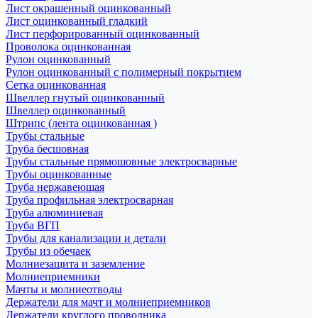
Лист окрашенный оцинкованный
Лист оцинкованный гладкий
Лист перфорированный оцинкованный
Проволока оцинкованная
Рулон оцинкованный
Рулон оцинкованный с полимерный покрытием
Сетка оцинкованная
Швеллер гнутый оцинкованный
Швеллер оцинкованный
Штрипс (лента оцинкованная )
Трубы стальные
Труба бесшовная
Трубы стальные прямошовные электросварные
Трубы оцинкованные
Труба нержавеющая
Труба профильная электросварная
Труба алюминиевая
Труба ВГП
Трубы для канализации и детали
Трубы из обечаек
Молниезащита и заземление
Молниеприемники
Мачты и молниеотводы
Держатели для мачт и молниеприемников
Держатели круглого проводника