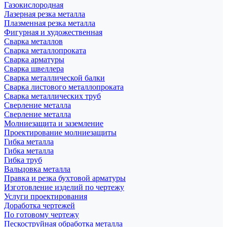
Газокислородная
Лазерная резка металла
Плазменная резка металла
Фигурная и художественная
Сварка металлов
Сварка металлопроката
Сварка арматуры
Сварка швеллера
Сварка металлической балки
Сварка листового металлопроката
Сварка металлических труб
Сверление металла
Сверление металла
Молниезащита и заземление
Проектирование молниезащиты
Гибка металла
Гибка металла
Гибка труб
Вальцовка металла
Правка и резка бухтовой арматуры
Изготовление изделий по чертежу
Услуги проектирования
Доработка чертежей
По готовому чертежу
Пескоструйная обработка металла