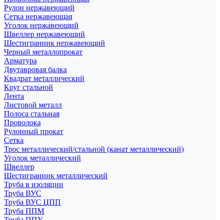
Рулон нержавеющий
Сетка нержавеющая
Уголок нержавеющий
Швеллер нержавеющий
Шестигранник нержавеющий
Черный металлопрокат
Арматура
Двутавровая балка
Квадрат металлический
Круг стальной
Лента
Листовой металл
Полоса стальная
Проволока
Рулонный прокат
Сетка
Трос металлический/стальной (канат металлический)
Уголок металлический
Швеллер
Шестигранник металлический
Труба в изоляции
Труба ВУС
Труба ВУС ЦПП
Труба ППМ
Труба ППУ