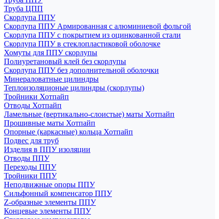
Труба ЦПП
Скорлупа ППУ
Скорлупа ППУ Армированная с алюминиевой фольгой
Скорлупа ППУ с покрытием из оцинкованной стали
Скорлупа ППУ в стеклопластиковой оболочке
Хомуты для ППУ скорлупы
Полиуретановый клей без скорлупы
Скорлупа ППУ без дополнительной оболочки
Минераловатные цилиндры
Теплоизоляционые цилиндры (скорлупы)
Тройники Хотпайп
Отводы Хотпайп
Ламельные (вертикально-слоистые) маты Хотпайп
Прошивные маты Хотпайп
Опорные (каркасные) кольца Хотпайп
Подвес для труб
Изделия в ППУ изоляции
Отводы ППУ
Переходы ППУ
Тройники ППУ
Неподвижные опоры ППУ
Cильфонный компенсатор ППУ
Z-образные элементы ППУ
Концевые элементы ППУ