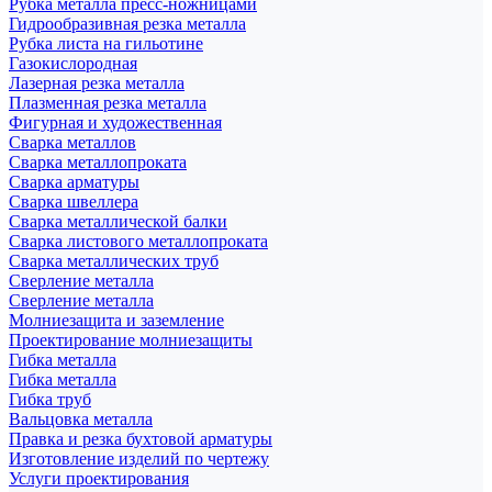
Рубка металла пресс-ножницами
Гидрообразивная резка металла
Рубка листа на гильотине
Газокислородная
Лазерная резка металла
Плазменная резка металла
Фигурная и художественная
Сварка металлов
Сварка металлопроката
Сварка арматуры
Сварка швеллера
Сварка металлической балки
Сварка листового металлопроката
Сварка металлических труб
Сверление металла
Сверление металла
Молниезащита и заземление
Проектирование молниезащиты
Гибка металла
Гибка металла
Гибка труб
Вальцовка металла
Правка и резка бухтовой арматуры
Изготовление изделий по чертежу
Услуги проектирования