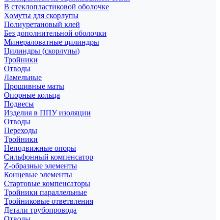
В стеклопластиковой оболочке
Хомуты для скорлупы
Полиуретановый клей
Без дополнительной оболочки
Минераловатные цилиндры
Цилиндры (скорлупы)
Тройники
Отводы
Ламельные
Прошивные маты
Опорные кольца
Подвесы
Изделия в ППУ изоляции
Отводы
Переходы
Тройники
Неподвижные опоры
Cильфонный компенсатор
Z-образные элементы
Концевые элементы
Стартовые компенсаторы
Тройники параллельные
Тройниковые ответвления
Детали трубопровода
Отводы