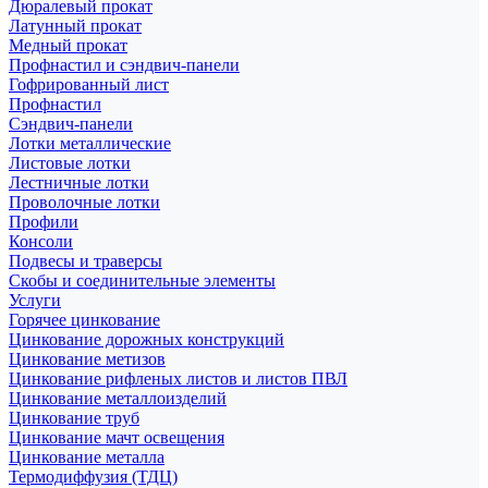
Дюралевый прокат
Латунный прокат
Медный прокат
Профнастил и сэндвич-панели
Гофрированный лист
Профнастил
Сэндвич-панели
Лотки металлические
Листовые лотки
Лестничные лотки
Проволочные лотки
Профили
Консоли
Подвесы и траверсы
Скобы и соединительные элементы
Услуги
Горячее цинкование
Цинкование дорожных конструкций
Цинкование метизов
Цинкование рифленых листов и листов ПВЛ
Цинкование металлоизделий
Цинкование труб
Цинкование мачт освещения
Цинкование металла
Термодиффузия (ТДЦ)