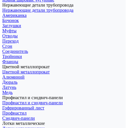
Нержавеющие детали трубопровода
Нержавеющие детали трубопровода
Американка
Бочонок
Заглушки
Муфты
Отводы
Переход
Сгон
Соединитель
Тройники
Фланцы
Цветной металлопрокат
Цветной металлопрокат
Алюминий
Дюраль
Латунь
Медь
Профнастил и сэндвич-панели
Профнастил и сэндвич-панели
Гофрированный лист
Профнастил
Сэндвич-панели
Лотки металлические