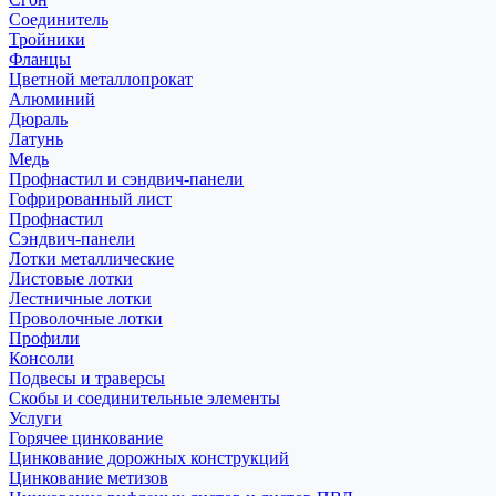
Соединитель
Тройники
Фланцы
Цветной металлопрокат
Алюминий
Дюраль
Латунь
Медь
Профнастил и сэндвич-панели
Гофрированный лист
Профнастил
Сэндвич-панели
Лотки металлические
Листовые лотки
Лестничные лотки
Проволочные лотки
Профили
Консоли
Подвесы и траверсы
Скобы и соединительные элементы
Услуги
Горячее цинкование
Цинкование дорожных конструкций
Цинкование метизов