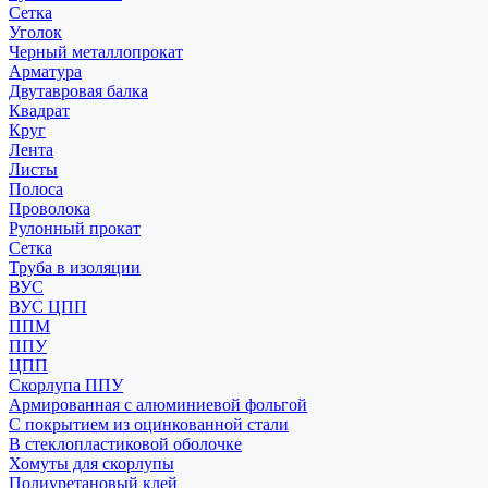
Сетка
Уголок
Черный металлопрокат
Арматура
Двутавровая балка
Квадрат
Круг
Лента
Листы
Полоса
Проволока
Рулонный прокат
Сетка
Труба в изоляции
ВУС
ВУС ЦПП
ППМ
ППУ
ЦПП
Скорлупа ППУ
Армированная с алюминиевой фольгой
С покрытием из оцинкованной стали
В стеклопластиковой оболочке
Хомуты для скорлупы
Полиуретановый клей