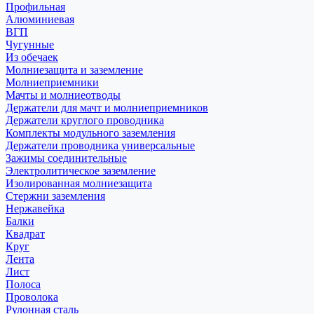
Профильная
Алюминиевая
ВГП
Чугунные
Из обечаек
Молниезащита и заземление
Молниеприемники
Мачты и молниеотводы
Держатели для мачт и молниеприемников
Держатели круглого проводника
Комплекты модульного заземления
Держатели проводника универсальные
Зажимы соединительные
Электролитическое заземление
Изолированная молниезащита
Стержни заземления
Нержавейка
Балки
Квадрат
Круг
Лента
Лист
Полоса
Проволока
Рулонная сталь