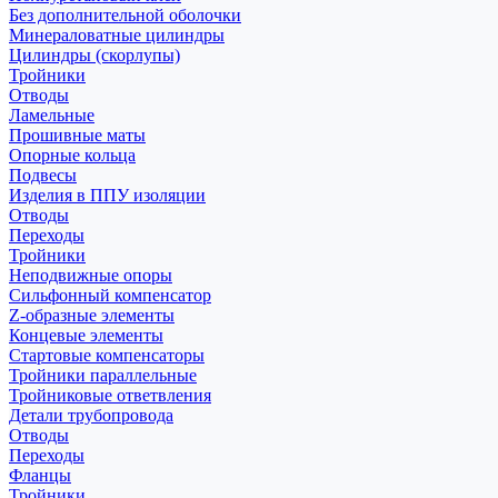
Без дополнительной оболочки
Минераловатные цилиндры
Цилиндры (скорлупы)
Тройники
Отводы
Ламельные
Прошивные маты
Опорные кольца
Подвесы
Изделия в ППУ изоляции
Отводы
Переходы
Тройники
Неподвижные опоры
Cильфонный компенсатор
Z-образные элементы
Концевые элементы
Стартовые компенсаторы
Тройники параллельные
Тройниковые ответвления
Детали трубопровода
Отводы
Переходы
Фланцы
Тройники