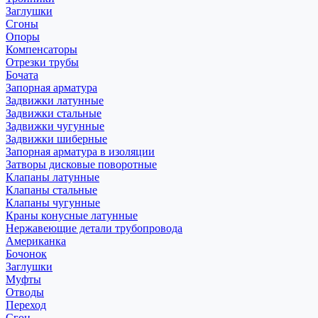
Заглушки
Сгоны
Опоры
Компенсаторы
Отрезки трубы
Бочата
Запорная арматура
Задвижки латунные
Задвижки стальные
Задвижки чугунные
Задвижки шиберные
Запорная арматура в изоляции
Затворы дисковые поворотные
Клапаны латунные
Клапаны стальные
Клапаны чугунные
Краны конусные латунные
Нержавеющие детали трубопровода
Американка
Бочонок
Заглушки
Муфты
Отводы
Переход
Сгон