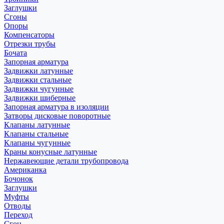
Заглушки
Сгоны
Опоры
Компенсаторы
Отрезки трубы
Бочата
Запорная арматура
Задвижки латунные
Задвижки стальные
Задвижки чугунные
Задвижки шиберные
Запорная арматура в изоляции
Затворы дисковые поворотные
Клапаны латунные
Клапаны стальные
Клапаны чугунные
Краны конусные латунные
Нержавеющие детали трубопровода
Американка
Бочонок
Заглушки
Муфты
Отводы
Переход
Сгон