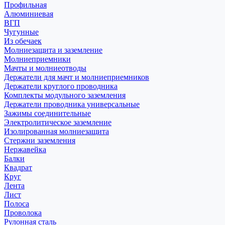
Профильная
Алюминиевая
ВГП
Чугунные
Из обечаек
Молниезащита и заземление
Молниеприемники
Мачты и молниеотводы
Держатели для мачт и молниеприемников
Держатели круглого проводника
Комплекты модульного заземления
Держатели проводника универсальные
Зажимы соединительные
Электролитическое заземление
Изолированная молниезащита
Стержни заземления
Нержавейка
Балки
Квадрат
Круг
Лента
Лист
Полоса
Проволока
Рулонная сталь