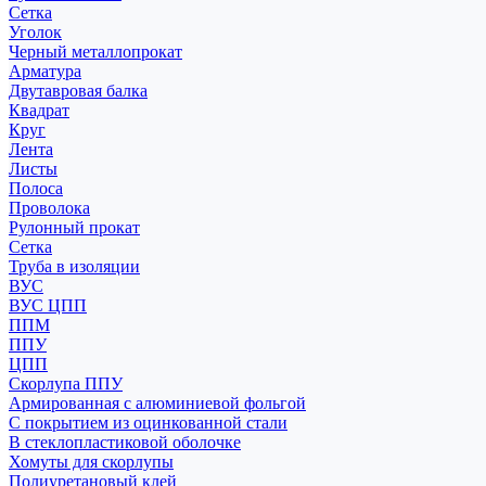
Сетка
Уголок
Черный металлопрокат
Арматура
Двутавровая балка
Квадрат
Круг
Лента
Листы
Полоса
Проволока
Рулонный прокат
Сетка
Труба в изоляции
ВУС
ВУС ЦПП
ППМ
ППУ
ЦПП
Скорлупа ППУ
Армированная с алюминиевой фольгой
С покрытием из оцинкованной стали
В стеклопластиковой оболочке
Хомуты для скорлупы
Полиуретановый клей