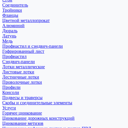
Соединитель
Тройники
Фланцы
Цветной металлопрокат
Алюминий
Дюраль
Латунь
Медь
Профнастил и сэндвич-панели
Гофрированный лист
Профнастил
Сэндвич-панели
Лотки металлические
Листовые лотки
Лестничные лотки
Проволочные лотки
Профили
Консоли
Подвесы и траверсы
Скобы и соединительные элементы
Услуги
Горячее цинкование
Цинкование дорожных конструкций
Цинкование метизов