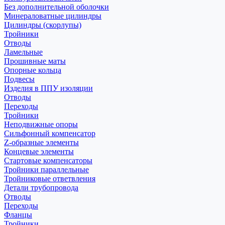
Без дополнительной оболочки
Минераловатные цилиндры
Цилиндры (скорлупы)
Тройники
Отводы
Ламельные
Прошивные маты
Опорные кольца
Подвесы
Изделия в ППУ изоляции
Отводы
Переходы
Тройники
Неподвижные опоры
Cильфонный компенсатор
Z-образные элементы
Концевые элементы
Стартовые компенсаторы
Тройники параллельные
Тройниковые ответвления
Детали трубопровода
Отводы
Переходы
Фланцы
Тройники