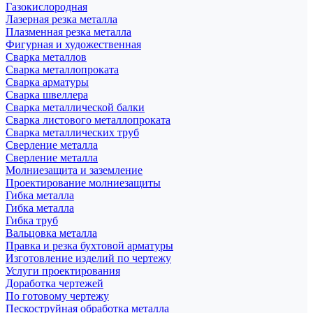
Газокислородная
Лазерная резка металла
Плазменная резка металла
Фигурная и художественная
Сварка металлов
Сварка металлопроката
Сварка арматуры
Сварка швеллера
Сварка металлической балки
Сварка листового металлопроката
Сварка металлических труб
Сверление металла
Сверление металла
Молниезащита и заземление
Проектирование молниезащиты
Гибка металла
Гибка металла
Гибка труб
Вальцовка металла
Правка и резка бухтовой арматуры
Изготовление изделий по чертежу
Услуги проектирования
Доработка чертежей
По готовому чертежу
Пескоструйная обработка металла