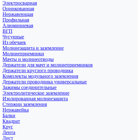
Электросварная
Оцинкованная
Нержавеющая
Профильная
Алюминиевая
ВГП
Чугунные
Из обечаек
Молниезащита и заземление
Молниеприемники
Мачты и молниеотводы
Держатели для мачт и молниеприемников
Держатели круглого проводника
Комплекты модульного заземления
Держатели проводника универсальные
Зажимы соединительные
Электролитическое заземление
Изолированная молниезащита
Стержни заземления
Нержавейка
Балки
Квадрат
Круг
Лента
Лист