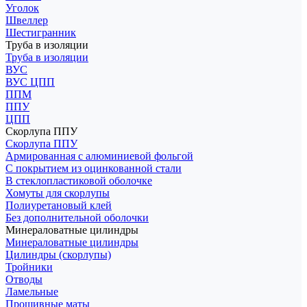
Уголок
Швеллер
Шестигранник
Труба в изоляции
Труба в изоляции
ВУС
ВУС ЦПП
ППМ
ППУ
ЦПП
Скорлупа ППУ
Скорлупа ППУ
Армированная с алюминиевой фольгой
С покрытием из оцинкованной стали
В стеклопластиковой оболочке
Хомуты для скорлупы
Полиуретановый клей
Без дополнительной оболочки
Минераловатные цилиндры
Минераловатные цилиндры
Цилиндры (скорлупы)
Тройники
Отводы
Ламельные
Прошивные маты