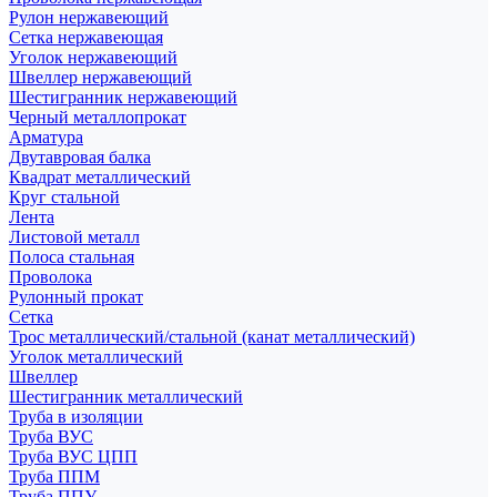
Рулон нержавеющий
Сетка нержавеющая
Уголок нержавеющий
Швеллер нержавеющий
Шестигранник нержавеющий
Черный металлопрокат
Арматура
Двутавровая балка
Квадрат металлический
Круг стальной
Лента
Листовой металл
Полоса стальная
Проволока
Рулонный прокат
Сетка
Трос металлический/стальной (канат металлический)
Уголок металлический
Швеллер
Шестигранник металлический
Труба в изоляции
Труба ВУС
Труба ВУС ЦПП
Труба ППМ
Труба ППУ