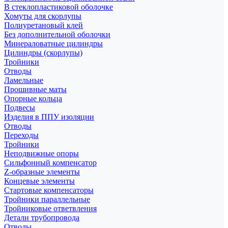
В стеклопластиковой оболочке
Хомуты для скорлупы
Полиуретановый клей
Без дополнительной оболочки
Минераловатные цилиндры
Цилиндры (скорлупы)
Тройники
Отводы
Ламельные
Прошивные маты
Опорные кольца
Подвесы
Изделия в ППУ изоляции
Отводы
Переходы
Тройники
Неподвижные опоры
Cильфонный компенсатор
Z-образные элементы
Концевые элементы
Стартовые компенсаторы
Тройники параллельные
Тройниковые ответвления
Детали трубопровода
Отводы