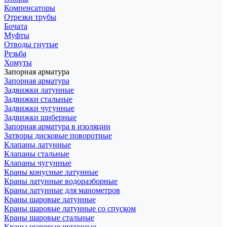
Компенсаторы
Отрезки трубы
Бочата
Муфты
Отводы гнутые
Резьба
Хомуты
Запорная арматура
Запорная арматура
Задвижки латунные
Задвижки стальные
Задвижки чугунные
Задвижки шиберные
Запорная арматура в изоляции
Затворы дисковые поворотные
Клапаны латунные
Клапаны стальные
Клапаны чугунные
Краны конусные латунные
Краны латунные водоразборные
Краны латунные для манометров
Краны шаровые латунные
Краны шаровые латунные со спуском
Краны шаровые стальные
Краны шаровые чугунные