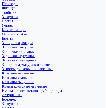
Переходы
Фланцы
Тройники
Заглушки
Сгоны
Опоры
Компенсаторы
Отрезки трубы
Бочата
Запорная арматура
Задвижки латунные
Задвижки стальные
Задвижки чугунные
Задвижки шиберные
Запорная арматура в изоляции
Затворы дисковые поворотные
Клапаны латунные
Клапаны стальные
Клапаны чугунные
Краны конусные латунные
Нержавеющие детали трубопровода
Американка
Бочонок
Заглушки
Муфты