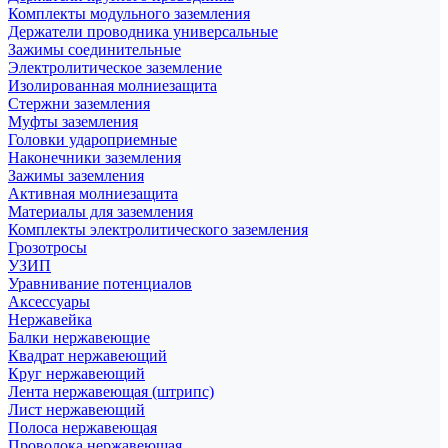
Комплекты модульного заземления
Держатели проводника универсальные
Зажимы соединительные
Электролитическое заземление
Изолированная молниезащита
Стержни заземления
Муфты заземления
Головки удароприемные
Наконечники заземления
Зажимы заземления
Активная молниезащита
Материалы для заземления
Комплекты электролитического заземления
Грозотросы
УЗИП
Уравнивание потенциалов
Аксессуары
Нержавейка
Балки нержавеющие
Квадрат нержавеющий
Круг нержавеющий
Лента нержавеющая (штрипс)
Лист нержавеющий
Полоса нержавеющая
Проволока нержавеющая