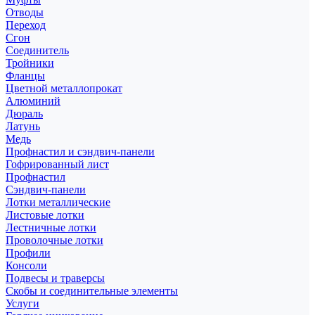
Отводы
Переход
Сгон
Соединитель
Тройники
Фланцы
Цветной металлопрокат
Алюминий
Дюраль
Латунь
Медь
Профнастил и сэндвич-панели
Гофрированный лист
Профнастил
Сэндвич-панели
Лотки металлические
Листовые лотки
Лестничные лотки
Проволочные лотки
Профили
Консоли
Подвесы и траверсы
Скобы и соединительные элементы
Услуги