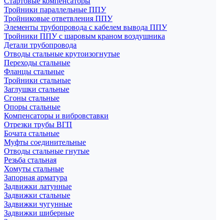
Стартовые компенсаторы
Тройники параллельные ППУ
Тройниковые ответвления ППУ
Элементы трубопровода с кабелем вывода ППУ
Тройники ППУ с шаровым краном воздушника
Детали трубопровода
Отводы стальные крутоизогнутые
Переходы стальные
Фланцы стальные
Тройники стальные
Заглушки стальные
Сгоны стальные
Опоры стальные
Компенсаторы и вибровставки
Отрезки трубы ВГП
Бочата стальные
Муфты соединительные
Отводы стальные гнутые
Резьба стальная
Хомуты стальные
Запорная арматура
Задвижки латунные
Задвижки стальные
Задвижки чугунные
Задвижки шиберные