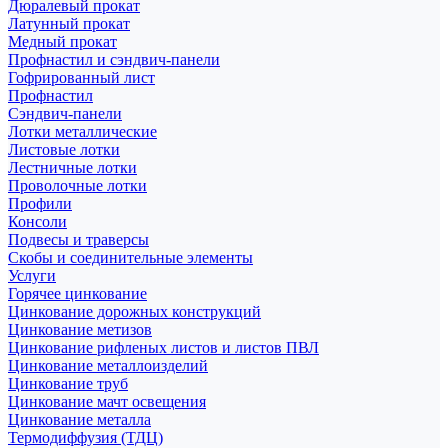
Дюралевый прокат
Латунный прокат
Медный прокат
Профнастил и сэндвич-панели
Гофрированный лист
Профнастил
Сэндвич-панели
Лотки металлические
Листовые лотки
Лестничные лотки
Проволочные лотки
Профили
Консоли
Подвесы и траверсы
Скобы и соединительные элементы
Услуги
Горячее цинкование
Цинкование дорожных конструкций
Цинкование метизов
Цинкование рифленых листов и листов ПВЛ
Цинкование металлоизделий
Цинкование труб
Цинкование мачт освещения
Цинкование металла
Термодиффузия (ТДЦ)