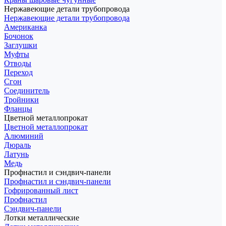
Нержавеющие детали трубопровода
Нержавеющие детали трубопровода
Американка
Бочонок
Заглушки
Муфты
Отводы
Переход
Сгон
Соединитель
Тройники
Фланцы
Цветной металлопрокат
Цветной металлопрокат
Алюминий
Дюраль
Латунь
Медь
Профнастил и сэндвич-панели
Профнастил и сэндвич-панели
Гофрированный лист
Профнастил
Сэндвич-панели
Лотки металлические