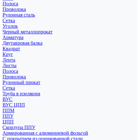
Полоса
Проволока
Рулонная сталь
Сетка
Уголок
Черный металлопрокат
Арматура
Двутавровая балка
Квадрат
Круг
Лента
Листы
Полоса
Проволока
Рулонный прокат
Сетка
Труба в изоляции
ВУС
ВУС ЦПП
ППМ
ППУ
ЦПП
Скорлупа ППУ
Армированная с алюминиевой фольгой
С покрытием из оцинкованной стали