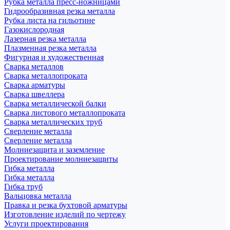
Рубка металла пресс-ножницами
Гидрообразивная резка металла
Рубка листа на гильотине
Газокислородная
Лазерная резка металла
Плазменная резка металла
Фигурная и художественная
Сварка металлов
Сварка металлопроката
Сварка арматуры
Сварка швеллера
Сварка металлической балки
Сварка листового металлопроката
Сварка металлических труб
Сверление металла
Сверление металла
Молниезащита и заземление
Проектирование молниезащиты
Гибка металла
Гибка металла
Гибка труб
Вальцовка металла
Правка и резка бухтовой арматуры
Изготовление изделий по чертежу
Услуги проектирования