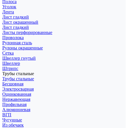
Полоса
Уголок
Лента
Лист гладкий
Лист окрашенный
Лист гладкий
Листы перфорированные
Проволока
Рулонная сталь
Рулоны окрашенные
Сетка
Швеллер гнутый
Швеллер
Штрипс
Трубы стальные
Трубы стальные
Бесшовная
Электросварная
Оцинкованная
Нержавеющая
Профильная
Алюминиевая
ВГП
Чугунные
Из обечаек