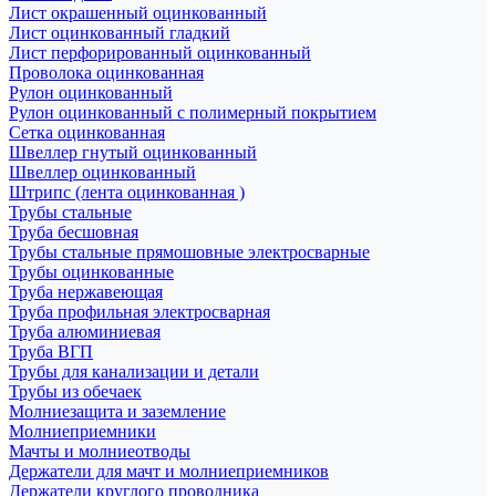
Лист окрашенный оцинкованный
Лист оцинкованный гладкий
Лист перфорированный оцинкованный
Проволока оцинкованная
Рулон оцинкованный
Рулон оцинкованный с полимерный покрытием
Сетка оцинкованная
Швеллер гнутый оцинкованный
Швеллер оцинкованный
Штрипс (лента оцинкованная )
Трубы стальные
Труба бесшовная
Трубы стальные прямошовные электросварные
Трубы оцинкованные
Труба нержавеющая
Труба профильная электросварная
Труба алюминиевая
Труба ВГП
Трубы для канализации и детали
Трубы из обечаек
Молниезащита и заземление
Молниеприемники
Мачты и молниеотводы
Держатели для мачт и молниеприемников
Держатели круглого проводника