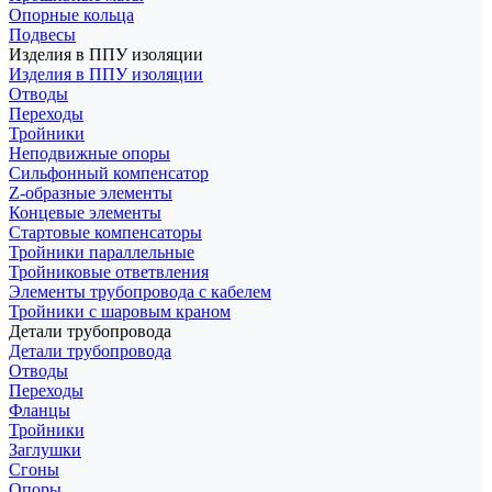
Опорные кольца
Подвесы
Изделия в ППУ изоляции
Изделия в ППУ изоляции
Отводы
Переходы
Тройники
Неподвижные опоры
Cильфонный компенсатор
Z-образные элементы
Концевые элементы
Стартовые компенсаторы
Тройники параллельные
Тройниковые ответвления
Элементы трубопровода с кабелем
Тройники с шаровым краном
Детали трубопровода
Детали трубопровода
Отводы
Переходы
Фланцы
Тройники
Заглушки
Сгоны
Опоры