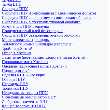
Труба ЦПП
Скорлупа ППУ
Скорлупа ППУ Армированная с алюминиевой фольгой
Скорлупа ППУ с покрытием из оцинкованной стали
Скорлупа ППУ в стеклопластиковой оболочке
Хомуты для ППУ скорлупы
Полиуретановый клей без скорлупы
Скорлупа ППУ без дополнительной оболочки
Минераловатные цилиндры
Теплоизоляционые цилиндры (скорлупы)
Тройники Хотпайп
Отводы Хотпайп
Ламельные (вертикально-слоистые) маты Хотпайп
Прошивные маты Хотпайп
Опорные (каркасные) кольца Хотпайп
Подвес для труб
Изделия в ППУ изоляции
Отводы ППУ
Переходы ППУ
Тройники ППУ
Неподвижные опоры ППУ
Cильфонный компенсатор ППУ
Z-образные элементы ППУ
Концевые элементы ППУ