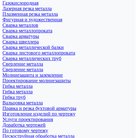
Газокислородная
Лазерная резка металла
Плазменная резка металла
Фигурная и художественная
Сварка металлов
Сварка металлопроката
Сварка арматуры
Сварка швеллера
Сварка металлической балки
Сварка листового металлопроката
Сварка металлических труб
Сверление металла
Сверление металла
Молниезащита и заземление
Проектирование молниезащиты
Гибка металла
Гибка металла
Гибка труб
Вальцовка металла
Правка и резка бухтовой арматуры
Изготовление изделий по чертежу
Услуги проектирования
Доработка чертежей
По готовому чертежу
Пескоструйная обработка металла