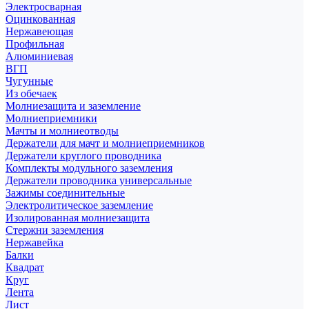
Электросварная
Оцинкованная
Нержавеющая
Профильная
Алюминиевая
ВГП
Чугунные
Из обечаек
Молниезащита и заземление
Молниеприемники
Мачты и молниеотводы
Держатели для мачт и молниеприемников
Держатели круглого проводника
Комплекты модульного заземления
Держатели проводника универсальные
Зажимы соединительные
Электролитическое заземление
Изолированная молниезащита
Стержни заземления
Нержавейка
Балки
Квадрат
Круг
Лента
Лист