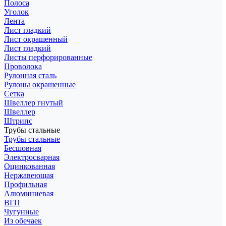
Полоса
Уголок
Лента
Лист гладкий
Лист окрашенный
Лист гладкий
Листы перфорированные
Проволока
Рулонная сталь
Рулоны окрашенные
Сетка
Швеллер гнутый
Швеллер
Штрипс
Трубы стальные
Трубы стальные
Бесшовная
Электросварная
Оцинкованная
Нержавеющая
Профильная
Алюминиевая
ВГП
Чугунные
Из обечаек