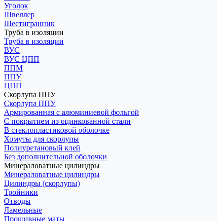
Уголок
Швеллер
Шестигранник
Труба в изоляции
Труба в изоляции
ВУС
ВУС ЦПП
ППМ
ППУ
ЦПП
Скорлупа ППУ
Скорлупа ППУ
Армированная с алюминиевой фольгой
С покрытием из оцинкованной стали
В стеклопластиковой оболочке
Хомуты для скорлупы
Полиуретановый клей
Без дополнительной оболочки
Минераловатные цилиндры
Минераловатные цилиндры
Цилиндры (скорлупы)
Тройники
Отводы
Ламельные
Прошивные маты