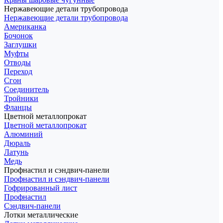
Нержавеющие детали трубопровода
Нержавеющие детали трубопровода
Американка
Бочонок
Заглушки
Муфты
Отводы
Переход
Сгон
Соединитель
Тройники
Фланцы
Цветной металлопрокат
Цветной металлопрокат
Алюминий
Дюраль
Латунь
Медь
Профнастил и сэндвич-панели
Профнастил и сэндвич-панели
Гофрированный лист
Профнастил
Сэндвич-панели
Лотки металлические