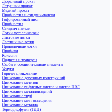
Дюралевый прокат
Латунный прокат
Медный прокат
Профнастил и сэндвич-панели
Гофрированный лист
Профнастил
Сэндвич-панели
Лотки металлические
Листовые лотки
Лестничные лотки
Проволочные лотки
Профили
Консоли
Подвесы и траверсы
Скобы и соединительные элементы
Услуги
Горячее цинкование
Цинкование дорожных конструкций
Цинкование метизов
Цинкование рифленых листов и листов ПВЛ
Цинкование металлоизделий
Цинкование труб
Цинкование мачт освещения
Цинкование металла
Термодиффузия (ТДЦ)