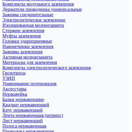
Комплекты модульного заземления
Держатели проводника универсальные
Зажимы соединительные
Электролитическое заземление
Изолированная молниезащита
Стержни заземления
Муфты заземления
Головки удароприемные
Наконечники заземления
Зажимы заземления
Активная молниезащита
Материалы для заземления
Комплекты электролитического заземления
Грозотросы
УЗИП
Уравнивание потенциалов
Аксессуары
Нержавейка
Балки нержавеющие
Квадрат нержавеющий
Круг нержавеющий
Лента нержавеющая (штрипс)
Лист нержавеющий
Полоса нержавеющая
Проволока нержавеющая