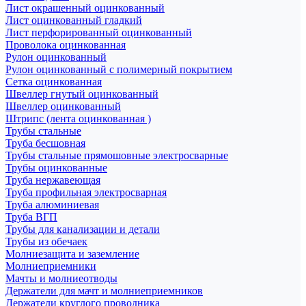
Лист окрашенный оцинкованный
Лист оцинкованный гладкий
Лист перфорированный оцинкованный
Проволока оцинкованная
Рулон оцинкованный
Рулон оцинкованный с полимерный покрытием
Сетка оцинкованная
Швеллер гнутый оцинкованный
Швеллер оцинкованный
Штрипс (лента оцинкованная )
Трубы стальные
Труба бесшовная
Трубы стальные прямошовные электросварные
Трубы оцинкованные
Труба нержавеющая
Труба профильная электросварная
Труба алюминиевая
Труба ВГП
Трубы для канализации и детали
Трубы из обечаек
Молниезащита и заземление
Молниеприемники
Мачты и молниеотводы
Держатели для мачт и молниеприемников
Держатели круглого проводника