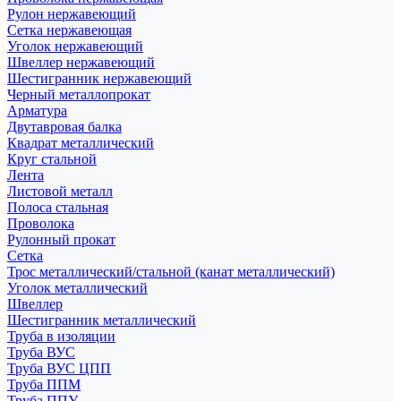
Рулон нержавеющий
Сетка нержавеющая
Уголок нержавеющий
Швеллер нержавеющий
Шестигранник нержавеющий
Черный металлопрокат
Арматура
Двутавровая балка
Квадрат металлический
Круг стальной
Лента
Листовой металл
Полоса стальная
Проволока
Рулонный прокат
Сетка
Трос металлический/стальной (канат металлический)
Уголок металлический
Швеллер
Шестигранник металлический
Труба в изоляции
Труба ВУС
Труба ВУС ЦПП
Труба ППМ
Труба ППУ