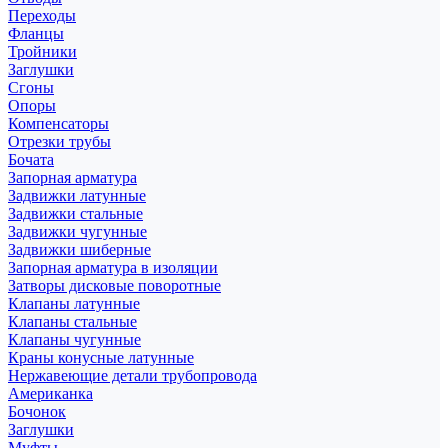
Переходы
Фланцы
Тройники
Заглушки
Сгоны
Опоры
Компенсаторы
Отрезки трубы
Бочата
Запорная арматура
Задвижки латунные
Задвижки стальные
Задвижки чугунные
Задвижки шиберные
Запорная арматура в изоляции
Затворы дисковые поворотные
Клапаны латунные
Клапаны стальные
Клапаны чугунные
Краны конусные латунные
Нержавеющие детали трубопровода
Американка
Бочонок
Заглушки
Муфты