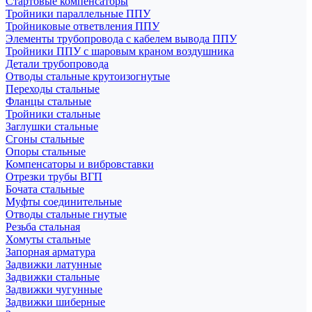
Стартовые компенсаторы
Тройники параллельные ППУ
Тройниковые ответвления ППУ
Элементы трубопровода с кабелем вывода ППУ
Тройники ППУ с шаровым краном воздушника
Детали трубопровода
Отводы стальные крутоизогнутые
Переходы стальные
Фланцы стальные
Тройники стальные
Заглушки стальные
Сгоны стальные
Опоры стальные
Компенсаторы и вибровставки
Отрезки трубы ВГП
Бочата стальные
Муфты соединительные
Отводы стальные гнутые
Резьба стальная
Хомуты стальные
Запорная арматура
Задвижки латунные
Задвижки стальные
Задвижки чугунные
Задвижки шиберные