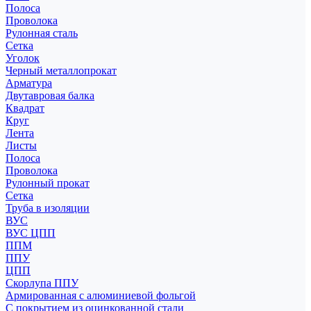
Полоса
Проволока
Рулонная сталь
Сетка
Уголок
Черный металлопрокат
Арматура
Двутавровая балка
Квадрат
Круг
Лента
Листы
Полоса
Проволока
Рулонный прокат
Сетка
Труба в изоляции
ВУС
ВУС ЦПП
ППМ
ППУ
ЦПП
Скорлупа ППУ
Армированная с алюминиевой фольгой
С покрытием из оцинкованной стали