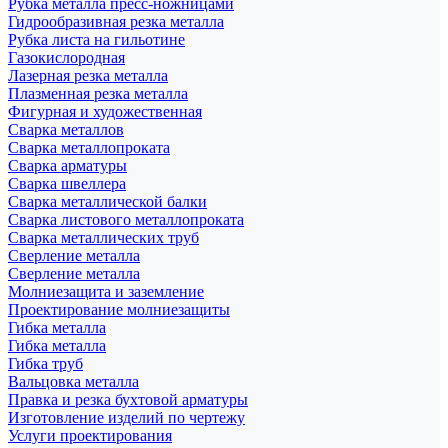
Рубка металла пресс-ножницами
Гидрообразивная резка металла
Рубка листа на гильотине
Газокислородная
Лазерная резка металла
Плазменная резка металла
Фигурная и художественная
Сварка металлов
Сварка металлопроката
Сварка арматуры
Сварка швеллера
Сварка металлической балки
Сварка листового металлопроката
Сварка металлических труб
Сверление металла
Сверление металла
Молниезащита и заземление
Проектирование молниезащиты
Гибка металла
Гибка металла
Гибка труб
Вальцовка металла
Правка и резка бухтовой арматуры
Изготовление изделий по чертежу
Услуги проектирования