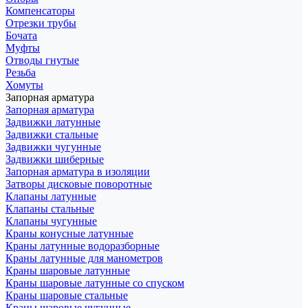
Компенсаторы
Отрезки трубы
Бочата
Муфты
Отводы гнутые
Резьба
Хомуты
Запорная арматура
Запорная арматура
Задвижки латунные
Задвижки стальные
Задвижки чугунные
Задвижки шиберные
Запорная арматура в изоляции
Затворы дисковые поворотные
Клапаны латунные
Клапаны стальные
Клапаны чугунные
Краны конусные латунные
Краны латунные водоразборные
Краны латунные для манометров
Краны шаровые латунные
Краны шаровые латунные со спуском
Краны шаровые стальные
Краны шаровые чугунные