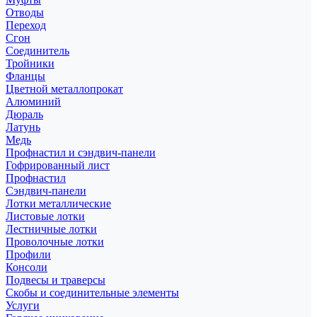
Отводы
Переход
Сгон
Соединитель
Тройники
Фланцы
Цветной металлопрокат
Алюминий
Дюраль
Латунь
Медь
Профнастил и сэндвич-панели
Гофрированный лист
Профнастил
Сэндвич-панели
Лотки металлические
Листовые лотки
Лестничные лотки
Проволочные лотки
Профили
Консоли
Подвесы и траверсы
Скобы и соединительные элементы
Услуги