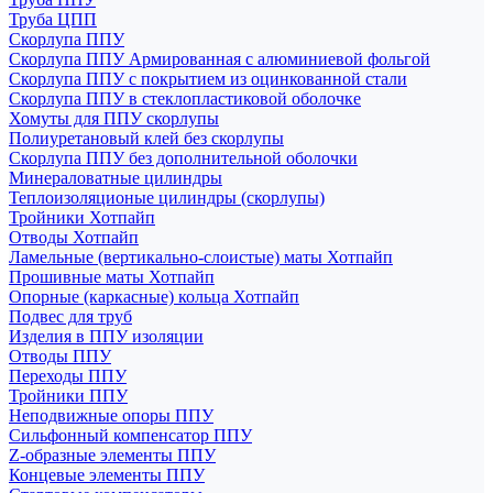
Труба ЦПП
Скорлупа ППУ
Скорлупа ППУ Армированная с алюминиевой фольгой
Скорлупа ППУ с покрытием из оцинкованной стали
Скорлупа ППУ в стеклопластиковой оболочке
Хомуты для ППУ скорлупы
Полиуретановый клей без скорлупы
Скорлупа ППУ без дополнительной оболочки
Минераловатные цилиндры
Теплоизоляционые цилиндры (скорлупы)
Тройники Хотпайп
Отводы Хотпайп
Ламельные (вертикально-слоистые) маты Хотпайп
Прошивные маты Хотпайп
Опорные (каркасные) кольца Хотпайп
Подвес для труб
Изделия в ППУ изоляции
Отводы ППУ
Переходы ППУ
Тройники ППУ
Неподвижные опоры ППУ
Cильфонный компенсатор ППУ
Z-образные элементы ППУ
Концевые элементы ППУ