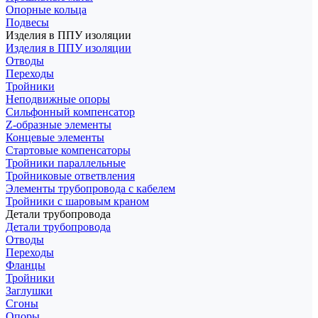
Опорные кольца
Подвесы
Изделия в ППУ изоляции
Изделия в ППУ изоляции
Отводы
Переходы
Тройники
Неподвижные опоры
Cильфонный компенсатор
Z-образные элементы
Концевые элементы
Стартовые компенсаторы
Тройники параллельные
Тройниковые ответвления
Элементы трубопровода с кабелем
Тройники с шаровым краном
Детали трубопровода
Детали трубопровода
Отводы
Переходы
Фланцы
Тройники
Заглушки
Сгоны
Опоры