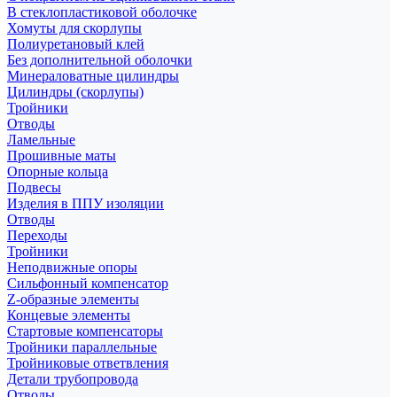
В стеклопластиковой оболочке
Хомуты для скорлупы
Полиуретановый клей
Без дополнительной оболочки
Минераловатные цилиндры
Цилиндры (скорлупы)
Тройники
Отводы
Ламельные
Прошивные маты
Опорные кольца
Подвесы
Изделия в ППУ изоляции
Отводы
Переходы
Тройники
Неподвижные опоры
Cильфонный компенсатор
Z-образные элементы
Концевые элементы
Стартовые компенсаторы
Тройники параллельные
Тройниковые ответвления
Детали трубопровода
Отводы