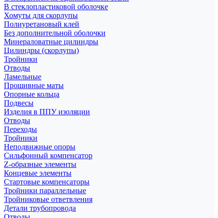
В стеклопластиковой оболочке
Хомуты для скорлупы
Полиуретановый клей
Без дополнительной оболочки
Минераловатные цилиндры
Цилиндры (скорлупы)
Тройники
Отводы
Ламельные
Прошивные маты
Опорные кольца
Подвесы
Изделия в ППУ изоляции
Отводы
Переходы
Тройники
Неподвижные опоры
Cильфонный компенсатор
Z-образные элементы
Концевые элементы
Стартовые компенсаторы
Тройники параллельные
Тройниковые ответвления
Детали трубопровода
Отводы