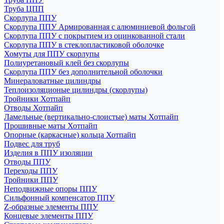
Труба ЦПП
Скорлупа ППУ
Скорлупа ППУ Армированная с алюминиевой фольгой
Скорлупа ППУ с покрытием из оцинкованной стали
Скорлупа ППУ в стеклопластиковой оболочке
Хомуты для ППУ скорлупы
Полиуретановый клей без скорлупы
Скорлупа ППУ без дополнительной оболочки
Минераловатные цилиндры
Теплоизоляционые цилиндры (скорлупы)
Тройники Хотпайп
Отводы Хотпайп
Ламельные (вертикально-слоистые) маты Хотпайп
Прошивные маты Хотпайп
Опорные (каркасные) кольца Хотпайп
Подвес для труб
Изделия в ППУ изоляции
Отводы ППУ
Переходы ППУ
Тройники ППУ
Неподвижные опоры ППУ
Cильфонный компенсатор ППУ
Z-образные элементы ППУ
Концевые элементы ППУ