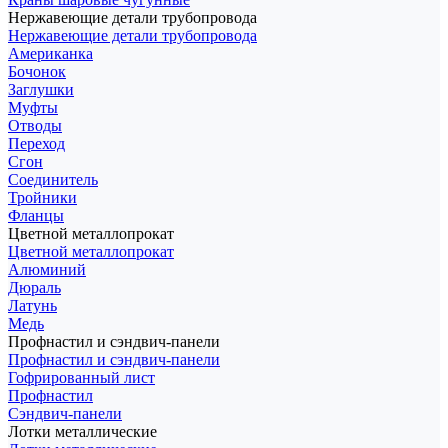
Нержавеющие детали трубопровода
Нержавеющие детали трубопровода
Американка
Бочонок
Заглушки
Муфты
Отводы
Переход
Сгон
Соединитель
Тройники
Фланцы
Цветной металлопрокат
Цветной металлопрокат
Алюминий
Дюраль
Латунь
Медь
Профнастил и сэндвич-панели
Профнастил и сэндвич-панели
Гофрированный лист
Профнастил
Сэндвич-панели
Лотки металлические