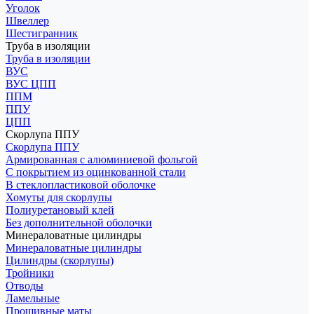
Уголок
Швеллер
Шестигранник
Труба в изоляции
Труба в изоляции
ВУС
ВУС ЦПП
ППМ
ППУ
ЦПП
Скорлупа ППУ
Скорлупа ППУ
Армированная с алюминиевой фольгой
С покрытием из оцинкованной стали
В стеклопластиковой оболочке
Хомуты для скорлупы
Полиуретановый клей
Без дополнительной оболочки
Минераловатные цилиндры
Минераловатные цилиндры
Цилиндры (скорлупы)
Тройники
Отводы
Ламельные
Прошивные маты