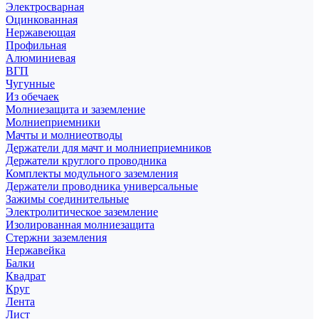
Электросварная
Оцинкованная
Нержавеющая
Профильная
Алюминиевая
ВГП
Чугунные
Из обечаек
Молниезащита и заземление
Молниеприемники
Мачты и молниеотводы
Держатели для мачт и молниеприемников
Держатели круглого проводника
Комплекты модульного заземления
Держатели проводника универсальные
Зажимы соединительные
Электролитическое заземление
Изолированная молниезащита
Стержни заземления
Нержавейка
Балки
Квадрат
Круг
Лента
Лист