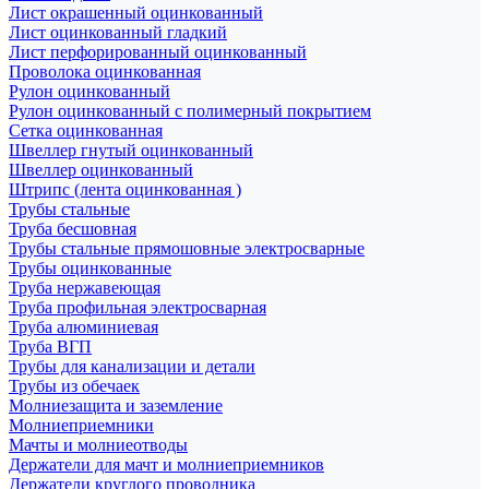
Лист окрашенный оцинкованный
Лист оцинкованный гладкий
Лист перфорированный оцинкованный
Проволока оцинкованная
Рулон оцинкованный
Рулон оцинкованный с полимерный покрытием
Сетка оцинкованная
Швеллер гнутый оцинкованный
Швеллер оцинкованный
Штрипс (лента оцинкованная )
Трубы стальные
Труба бесшовная
Трубы стальные прямошовные электросварные
Трубы оцинкованные
Труба нержавеющая
Труба профильная электросварная
Труба алюминиевая
Труба ВГП
Трубы для канализации и детали
Трубы из обечаек
Молниезащита и заземление
Молниеприемники
Мачты и молниеотводы
Держатели для мачт и молниеприемников
Держатели круглого проводника