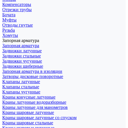
Компенсаторы
Отрезки трубы
Бочата
Муфты
Отводы гнутые
Резьба
Хомуты
Запорная арматура
Запорная арматура
Задвижки латунные
Задвижки стальные
Задвижки чугунные
Задвижки шиберные
Запорная арматура в изоляции
Затворы дисковые поворотные
Клапаны латунные
Клапаны стальные
Клапаны чугунные
Краны конусные латунные
Краны латунные водоразборные
Краны латунные для манометров
Краны шаровые латунные
Краны шаровые латунные со спуском
Краны шаровые стальные
Краны шаровые чугунные