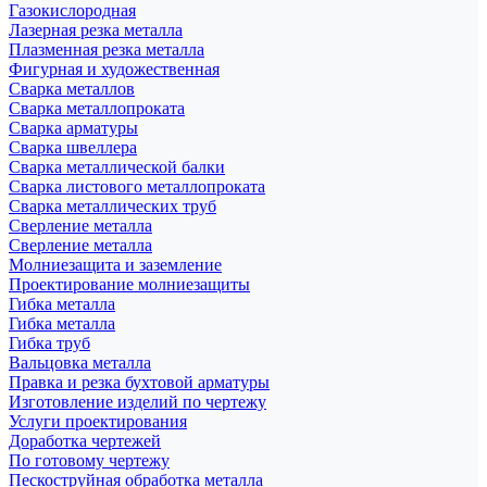
Газокислородная
Лазерная резка металла
Плазменная резка металла
Фигурная и художественная
Сварка металлов
Сварка металлопроката
Сварка арматуры
Сварка швеллера
Сварка металлической балки
Сварка листового металлопроката
Сварка металлических труб
Сверление металла
Сверление металла
Молниезащита и заземление
Проектирование молниезащиты
Гибка металла
Гибка металла
Гибка труб
Вальцовка металла
Правка и резка бухтовой арматуры
Изготовление изделий по чертежу
Услуги проектирования
Доработка чертежей
По готовому чертежу
Пескоструйная обработка металла