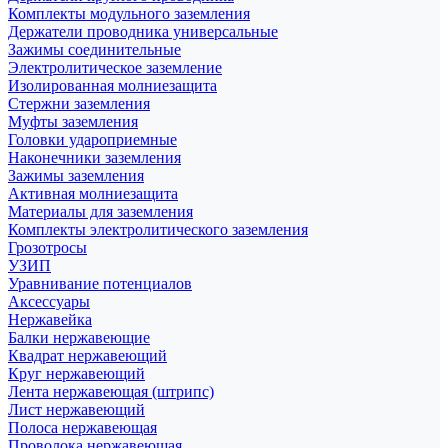
Комплекты модульного заземления
Держатели проводника универсальные
Зажимы соединительные
Электролитическое заземление
Изолированная молниезащита
Стержни заземления
Муфты заземления
Головки удароприемные
Наконечники заземления
Зажимы заземления
Активная молниезащита
Материалы для заземления
Комплекты электролитического заземления
Грозотросы
УЗИП
Уравнивание потенциалов
Аксессуары
Нержавейка
Балки нержавеющие
Квадрат нержавеющий
Круг нержавеющий
Лента нержавеющая (штрипс)
Лист нержавеющий
Полоса нержавеющая
Проволока нержавеющая