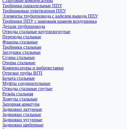
Стартовые компенсаторы
Тройники параллельные ППУ
Тройниковые ответвления ППУ
Элементы трубопровода с кабелем вывода ППУ
Тройники ППУ с шаровым краном воздушника
Детали трубопровода
Отводы стальные крутоизогнутые
Переходы стальные
Фланцы стальные
Тройники стальные
Заглушки стальные
Сгоны стальные
Опоры стальные
Компенсаторы и вибровставки
Отрезки трубы ВГП
Бочата стальные
Муфты соединительные
Отводы стальные гнутые
Резьба стальная
Хомуты стальные
Запорная арматура
Задвижки латунные
Задвижки стальные
Задвижки чугунные
Задвижки шиберные