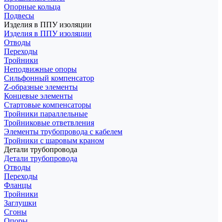
Опорные кольца
Подвесы
Изделия в ППУ изоляции
Изделия в ППУ изоляции
Отводы
Переходы
Тройники
Неподвижные опоры
Cильфонный компенсатор
Z-образные элементы
Концевые элементы
Стартовые компенсаторы
Тройники параллельные
Тройниковые ответвления
Элементы трубопровода с кабелем
Тройники с шаровым краном
Детали трубопровода
Детали трубопровода
Отводы
Переходы
Фланцы
Тройники
Заглушки
Сгоны
Опоры