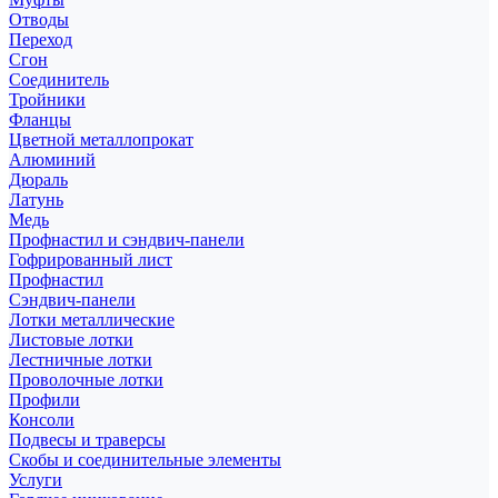
Отводы
Переход
Сгон
Соединитель
Тройники
Фланцы
Цветной металлопрокат
Алюминий
Дюраль
Латунь
Медь
Профнастил и сэндвич-панели
Гофрированный лист
Профнастил
Сэндвич-панели
Лотки металлические
Листовые лотки
Лестничные лотки
Проволочные лотки
Профили
Консоли
Подвесы и траверсы
Скобы и соединительные элементы
Услуги