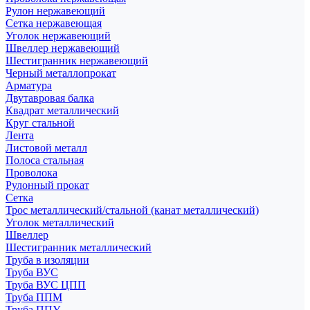
Рулон нержавеющий
Сетка нержавеющая
Уголок нержавеющий
Швеллер нержавеющий
Шестигранник нержавеющий
Черный металлопрокат
Арматура
Двутавровая балка
Квадрат металлический
Круг стальной
Лента
Листовой металл
Полоса стальная
Проволока
Рулонный прокат
Сетка
Трос металлический/стальной (канат металлический)
Уголок металлический
Швеллер
Шестигранник металлический
Труба в изоляции
Труба ВУС
Труба ВУС ЦПП
Труба ППМ
Труба ППУ