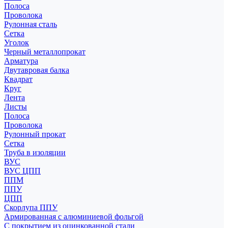
Полоса
Проволока
Рулонная сталь
Сетка
Уголок
Черный металлопрокат
Арматура
Двутавровая балка
Квадрат
Круг
Лента
Листы
Полоса
Проволока
Рулонный прокат
Сетка
Труба в изоляции
ВУС
ВУС ЦПП
ППМ
ППУ
ЦПП
Скорлупа ППУ
Армированная с алюминиевой фольгой
С покрытием из оцинкованной стали