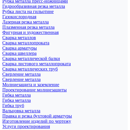
Рубка металла пресс-ножницами
Гидрообразивная резка металла
Рубка листа на гильотине
Газокислородная
Лазерная резка металла
Плазменная резка металла
Фигурная и художественная
Сварка металлов
Сварка металлопроката
Сварка арматуры
Сварка швеллера
Сварка металлической балки
Сварка листового металлопроката
Сварка металлических труб
Сверление металла
Сверление металла
Молниезащита и заземление
Проектирование молниезащиты
Гибка металла
Гибка металла
Гибка труб
Вальцовка металла
Правка и резка бухтовой арматуры
Изготовление изделий по чертежу
Услуги проектирования