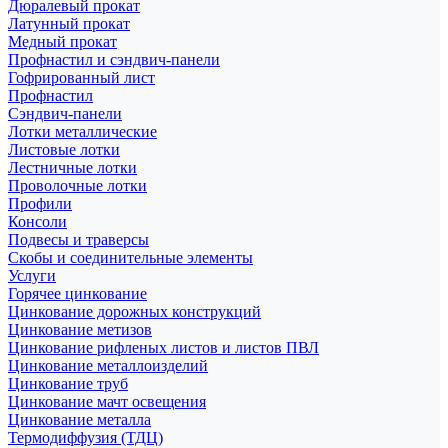
Дюралевый прокат
Латунный прокат
Медный прокат
Профнастил и сэндвич-панели
Гофрированный лист
Профнастил
Сэндвич-панели
Лотки металлические
Листовые лотки
Лестничные лотки
Проволочные лотки
Профили
Консоли
Подвесы и траверсы
Скобы и соединительные элементы
Услуги
Горячее цинкование
Цинкование дорожных конструкций
Цинкование метизов
Цинкование рифленых листов и листов ПВЛ
Цинкование металлоизделий
Цинкование труб
Цинкование мачт освещения
Цинкование металла
Термодиффузия (ТДЦ)