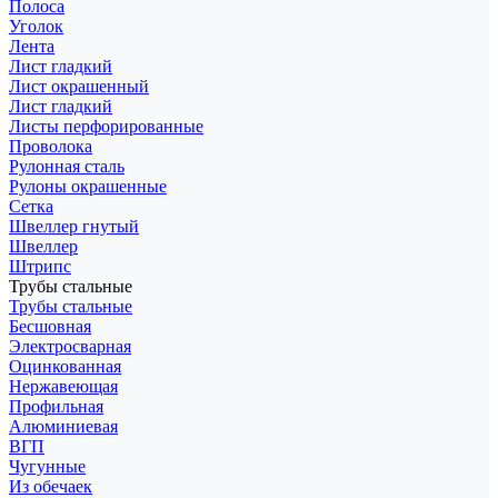
Полоса
Уголок
Лента
Лист гладкий
Лист окрашенный
Лист гладкий
Листы перфорированные
Проволока
Рулонная сталь
Рулоны окрашенные
Сетка
Швеллер гнутый
Швеллер
Штрипс
Трубы стальные
Трубы стальные
Бесшовная
Электросварная
Оцинкованная
Нержавеющая
Профильная
Алюминиевая
ВГП
Чугунные
Из обечаек