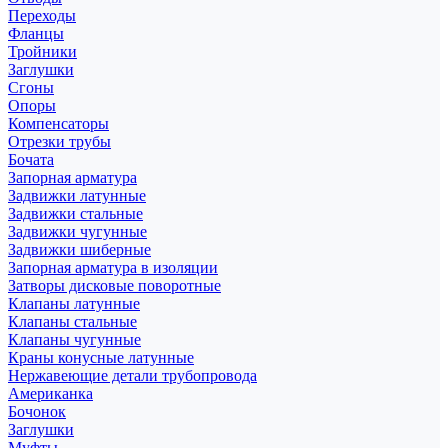
Переходы
Фланцы
Тройники
Заглушки
Сгоны
Опоры
Компенсаторы
Отрезки трубы
Бочата
Запорная арматура
Задвижки латунные
Задвижки стальные
Задвижки чугунные
Задвижки шиберные
Запорная арматура в изоляции
Затворы дисковые поворотные
Клапаны латунные
Клапаны стальные
Клапаны чугунные
Краны конусные латунные
Нержавеющие детали трубопровода
Американка
Бочонок
Заглушки
Муфты