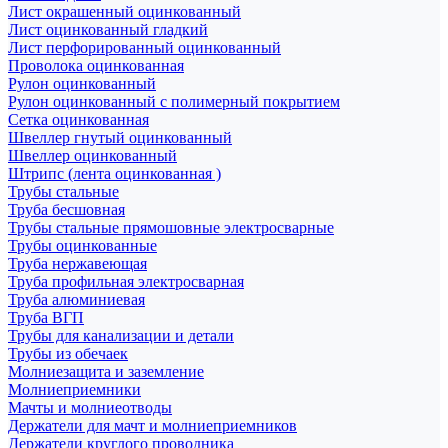
Лист окрашенный оцинкованный
Лист оцинкованный гладкий
Лист перфорированный оцинкованный
Проволока оцинкованная
Рулон оцинкованный
Рулон оцинкованный с полимерный покрытием
Сетка оцинкованная
Швеллер гнутый оцинкованный
Швеллер оцинкованный
Штрипс (лента оцинкованная )
Трубы стальные
Труба бесшовная
Трубы стальные прямошовные электросварные
Трубы оцинкованные
Труба нержавеющая
Труба профильная электросварная
Труба алюминиевая
Труба ВГП
Трубы для канализации и детали
Трубы из обечаек
Молниезащита и заземление
Молниеприемники
Мачты и молниеотводы
Держатели для мачт и молниеприемников
Держатели круглого проводника