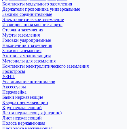
Комплекты модульного заземления
Держатели проводника универсальные
Зажимы соединительные
Электролитическое заземление
Изолированная молниезащита
Стержни заземления
Муфты заземления
Головки удароприемные
Наконечники заземления
Зажимы заземления
Активная молниезащита
Материалы для заземления
Комплекты электролитического заземления
Грозотросы
УЗИП
Уравнивание потенциалов
Аксессуары
Нержавейка
Балки нержавеющие
Квадрат нержавеющий
Круг нержавеющий
Лента нержавеющая (штрипс)
Лист нержавеющий
Полоса нержавеющая
Проволока нержавеющая