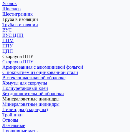
Уголок
Швеллер
Шестигранник
Труба в изоляции
Труба в изоляции
ВУС
ВУС ЦПП
ППМ
ППУ
ЦПП
Скорлупа ППУ
Скорлупа ППУ
Армированная с алюминиевой фольгой
С покрытием из оцинкованной стали
В стеклопластиковой оболочке
Хомуты для скорлупы
Полиуретановый клей
Без дополнительной оболочки
Минераловатные цилиндры
Минераловатные цилиндры
Цилиндры (скорлупы)
Тройники
Отводы
Ламельные
Прошивные маты