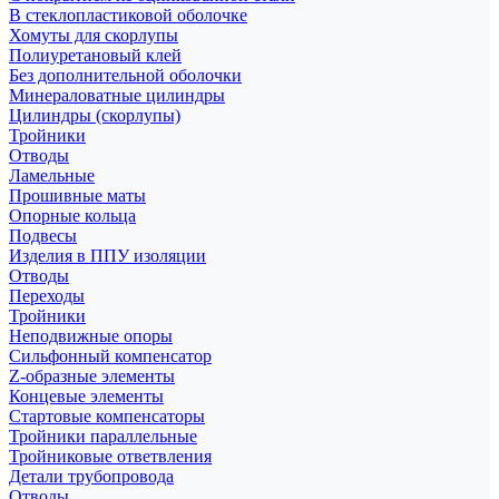
В стеклопластиковой оболочке
Хомуты для скорлупы
Полиуретановый клей
Без дополнительной оболочки
Минераловатные цилиндры
Цилиндры (скорлупы)
Тройники
Отводы
Ламельные
Прошивные маты
Опорные кольца
Подвесы
Изделия в ППУ изоляции
Отводы
Переходы
Тройники
Неподвижные опоры
Cильфонный компенсатор
Z-образные элементы
Концевые элементы
Стартовые компенсаторы
Тройники параллельные
Тройниковые ответвления
Детали трубопровода
Отводы