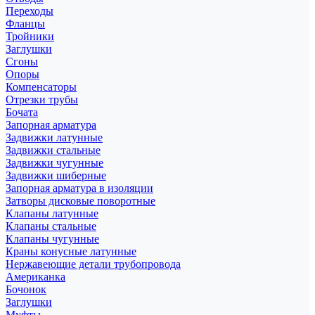
Переходы
Фланцы
Тройники
Заглушки
Сгоны
Опоры
Компенсаторы
Отрезки трубы
Бочата
Запорная арматура
Задвижки латунные
Задвижки стальные
Задвижки чугунные
Задвижки шиберные
Запорная арматура в изоляции
Затворы дисковые поворотные
Клапаны латунные
Клапаны стальные
Клапаны чугунные
Краны конусные латунные
Нержавеющие детали трубопровода
Американка
Бочонок
Заглушки
Муфты