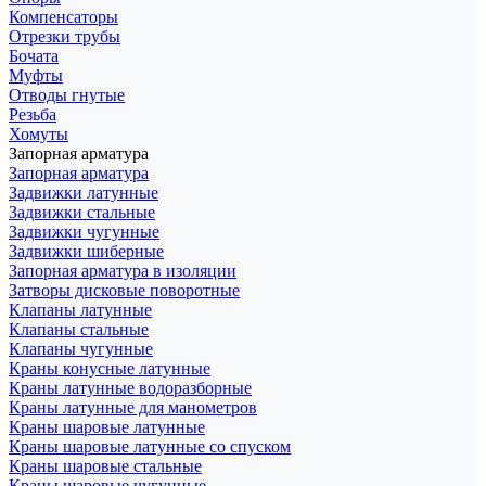
Компенсаторы
Отрезки трубы
Бочата
Муфты
Отводы гнутые
Резьба
Хомуты
Запорная арматура
Запорная арматура
Задвижки латунные
Задвижки стальные
Задвижки чугунные
Задвижки шиберные
Запорная арматура в изоляции
Затворы дисковые поворотные
Клапаны латунные
Клапаны стальные
Клапаны чугунные
Краны конусные латунные
Краны латунные водоразборные
Краны латунные для манометров
Краны шаровые латунные
Краны шаровые латунные со спуском
Краны шаровые стальные
Краны шаровые чугунные