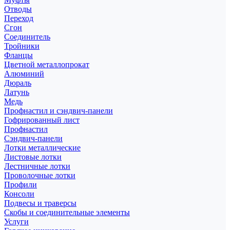
Отводы
Переход
Сгон
Соединитель
Тройники
Фланцы
Цветной металлопрокат
Алюминий
Дюраль
Латунь
Медь
Профнастил и сэндвич-панели
Гофрированный лист
Профнастил
Сэндвич-панели
Лотки металлические
Листовые лотки
Лестничные лотки
Проволочные лотки
Профили
Консоли
Подвесы и траверсы
Скобы и соединительные элементы
Услуги