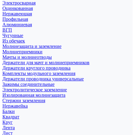
Электросварная
Оцинкованная
Нержавеющая
Профильная
Алюминиевая
ВГП
Чугунные
Из обечаек
Молниезащита и заземление
Молниеприемники
Мачты и молниеотводы
Держатели для мачт и молниеприемников
Держатели круглого проводника
Комплекты модульного заземления
Держатели проводника универсальные
Зажимы соединительные
Электролитическое заземление
Изолированная молниезащита
Стержни заземления
Нержавейка
Балки
Квадрат
Круг
Лента
Лист