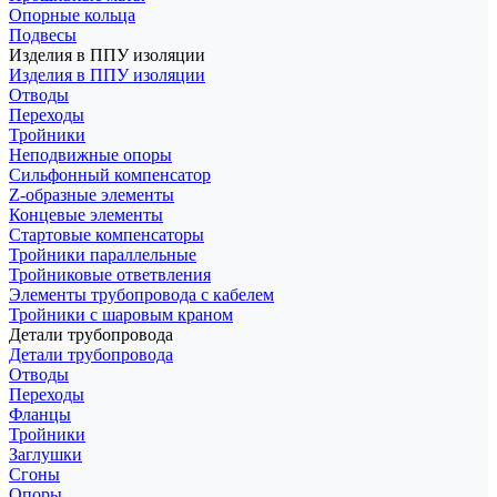
Опорные кольца
Подвесы
Изделия в ППУ изоляции
Изделия в ППУ изоляции
Отводы
Переходы
Тройники
Неподвижные опоры
Cильфонный компенсатор
Z-образные элементы
Концевые элементы
Стартовые компенсаторы
Тройники параллельные
Тройниковые ответвления
Элементы трубопровода с кабелем
Тройники с шаровым краном
Детали трубопровода
Детали трубопровода
Отводы
Переходы
Фланцы
Тройники
Заглушки
Сгоны
Опоры