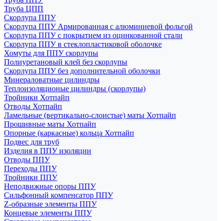
Труба ЦПП
Скорлупа ППУ
Скорлупа ППУ Армированная с алюминиевой фольгой
Скорлупа ППУ с покрытием из оцинкованной стали
Скорлупа ППУ в стеклопластиковой оболочке
Хомуты для ППУ скорлупы
Полиуретановый клей без скорлупы
Скорлупа ППУ без дополнительной оболочки
Минераловатные цилиндры
Теплоизоляционые цилиндры (скорлупы)
Тройники Хотпайп
Отводы Хотпайп
Ламельные (вертикально-слоистые) маты Хотпайп
Прошивные маты Хотпайп
Опорные (каркасные) кольца Хотпайп
Подвес для труб
Изделия в ППУ изоляции
Отводы ППУ
Переходы ППУ
Тройники ППУ
Неподвижные опоры ППУ
Cильфонный компенсатор ППУ
Z-образные элементы ППУ
Концевые элементы ППУ