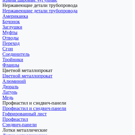
Нержавеющие детали трубопровода
Нержавеющие детали трубопровода
Американка
Бочонок
Заглушки
Муфты
Отводы
Переход
Сгон
Соединитель
Тройники
Фланцы
Цветной металлопрокат
Цветной металлопрокат
Алюминий
Дюраль
Латунь
Медь
Профнастил и сэндвич-панели
Профнастил и сэндвич-панели
Гофрированный лист
Профнастил
Сэндвич-панели
Лотки металлические