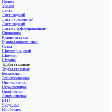
Полоса
Уголок
Лента
Лист гладкий
Лист окрашенный
Лист гладкий
Листы перфорированные
Проволока
Рулонная сталь
Рулоны окрашенные
Сетка
Швеллер гнутый
Швеллер
Штрипс
Трубы стальные
Трубы стальные
Бесшовная
Электросварная
Оцинкованная
Нержавеющая
Профильная
Алюминиевая
ВГП
Чугунные
Из обечаек