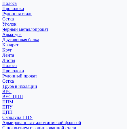
Полоса
Проволока
Рулонная сталь
Сетка
Уголок
Черный металлопрокат
Арматура
Двутавровая балка
Квадрат
Круг
Лента
Листы
Полоса
Проволока
Рулонный прокат
Сетка
Труба в изоляции
ВУС
ВУС ЦПП
ППМ
ППУ
ЦПП
Скорлупа ППУ
Армированная с алюминиевой фольгой
С покрытием из оцинкованной стали