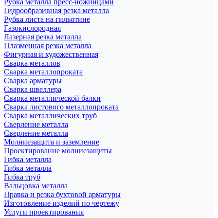
Рубка металла пресс-ножницами
Гидрообразивная резка металла
Рубка листа на гильотине
Газокислородная
Лазерная резка металла
Плазменная резка металла
Фигурная и художественная
Сварка металлов
Сварка металлопроката
Сварка арматуры
Сварка швеллера
Сварка металлической балки
Сварка листового металлопроката
Сварка металлических труб
Сверление металла
Сверление металла
Молниезащита и заземление
Проектирование молниезащиты
Гибка металла
Гибка металла
Гибка труб
Вальцовка металла
Правка и резка бухтовой арматуры
Изготовление изделий по чертежу
Услуги проектирования