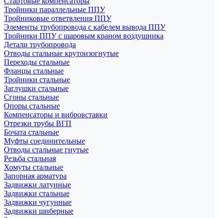
Стартовые компенсаторы
Тройники параллельные ППУ
Тройниковые ответвления ППУ
Элементы трубопровода с кабелем вывода ППУ
Тройники ППУ с шаровым краном воздушника
Детали трубопровода
Отводы стальные крутоизогнутые
Переходы стальные
Фланцы стальные
Тройники стальные
Заглушки стальные
Сгоны стальные
Опоры стальные
Компенсаторы и вибровставки
Отрезки трубы ВГП
Бочата стальные
Муфты соединительные
Отводы стальные гнутые
Резьба стальная
Хомуты стальные
Запорная арматура
Задвижки латунные
Задвижки стальные
Задвижки чугунные
Задвижки шиберные