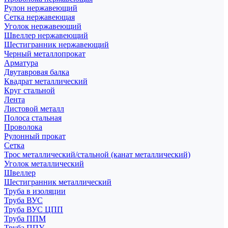
Рулон нержавеющий
Сетка нержавеющая
Уголок нержавеющий
Швеллер нержавеющий
Шестигранник нержавеющий
Черный металлопрокат
Арматура
Двутавровая балка
Квадрат металлический
Круг стальной
Лента
Листовой металл
Полоса стальная
Проволока
Рулонный прокат
Сетка
Трос металлический/стальной (канат металлический)
Уголок металлический
Швеллер
Шестигранник металлический
Труба в изоляции
Труба ВУС
Труба ВУС ЦПП
Труба ППМ
Труба ППУ