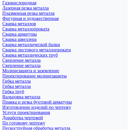
Газокислородная
Лазерная резка металла
Плазменная резка металла
Фигурная и художественная
Сварка металлов
Сварка металлопроката
Сварка арматуры
Сварка швеллера
Сварка металлической балки
Сварка листового металлопроката
Сварка металлических труб
Сверление металла
Сверление металла
Молниезащита и заземление
Проектирование молниезащиты
Гибка металла
Гибка металла
Гибка труб
Вальцовка металла
Правка и резка бухтовой арматуры
Изготовление изделий по чертежу
Услуги проектирования
Доработка чертежей
По готовому чертежу
Пескоструйная обработка металла