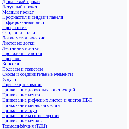
Дюралевый прокат
Латунный прокат
Медный прокат
Профнастил и сэндвич-панели
Гофрированный лист
Профнастил
Сэндвич-панели
Лотки металлические
Листовые лотки
Лестничные лотки
Проволочные лотки
Профили
Консоли
Подвесы и траверсы
Скобы и соединительные элементы
Услуги
Горячее цинкование
Цинкование дорожных конструкций
Цинкование метизов
Цинкование рифленых листов и листов ПВЛ
Цинкование металлоизделий
Цинкование труб
Цинкование мачт освещения
Цинкование металла
Термодиффузия (ТДЦ)